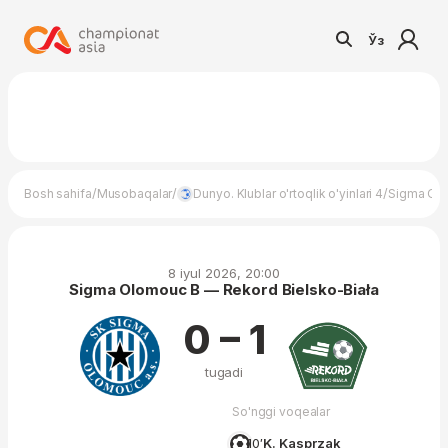
Ўз
/
/
/
Bosh sahifa
Musobaqalar
Dunyo. Klublar o'rtoqlik o'yinlari 4
Sigma Olo
8 iyul 2026, 20:00
Sigma Olomouc B — Rekord Bielsko-Biała
0 – 1
tugadi
So'nggi voqealar
10′
K. Kasprzak