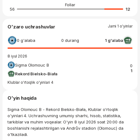
Follar
56
12
O'zaro uchrashuvlar
Jami 1 o'yinlar
0 g'alaba
0 durang
1 g'alaba
8 iyul 2026
Sigma Olomouc B
0
1
Rekord Bielsko-Biała
Klublar o'rtoqlik o'yinlari 4
O'yin haqida
Sigma Olomouc B - Rekord Bielsko-Biała, Klublar o'rtoqlik
o'yinlari 4. Uchrashuvning umumiy sharhi, hisob, statistika,
tarkiblar va muhim voqealar. O'yin 8 iyul 2026 soat 20:00 da
boshlanishi rejalashtirilgan va Andrův stadion (Olomouc) da
o'tkaziladi.