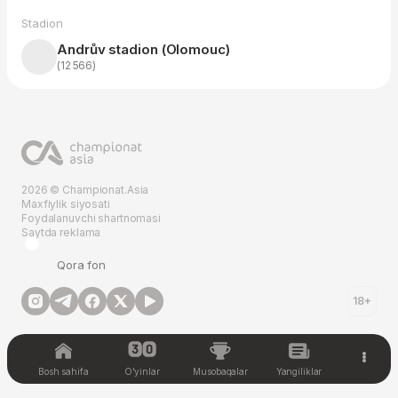
Stadion
Andrův stadion (Olomouc)
(12 566)
2026 © Championat.Asia
Maxfiylik siyosati
Foydalanuvchi shartnomasi
Saytda reklama
Qora fon
18+
Bosh sahifa
O'yinlar
Musobaqalar
Yangiliklar