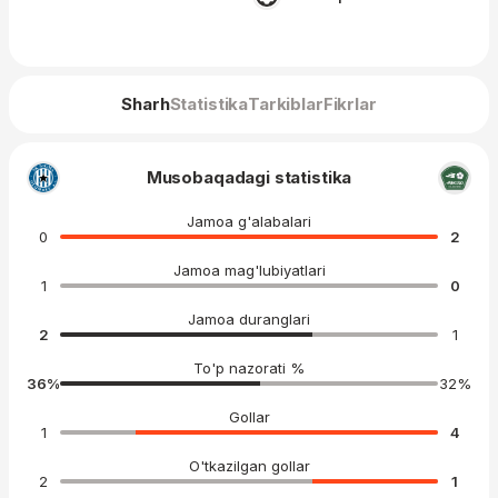
Sharh
Statistika
Tarkiblar
Fikrlar
Musobaqadagi statistika
Jamoa g'alabalari
0
2
Jamoa mag'lubiyatlari
1
0
Jamoa duranglari
2
1
To'p nazorati %
36
%
32
%
Gollar
1
4
O'tkazilgan gollar
2
1