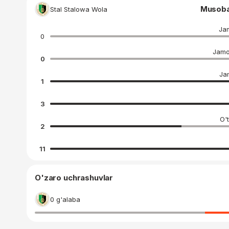
Musobaq
Stal Stalowa Wola
Jam
0
Jamo
0
Ja
1
3
O't
2
11
O'zaro uchrashuvlar
0 g'alaba