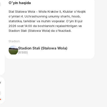
O'yin haqida
Stal Stalowa Wola - Wisła Kraków II, Klublar o'rtoqlik
o'yinlari 4. Uchrashuvning umumiy sharhi, hisob,
statistika, tarkiblar va muhim voqealar. O'yin 8 iyul
2026 soat 14:00 da boshlanishi rejalashtirilgan va
Stadion Stali (Stalowa Wola) da o'tkaziladi.
Stadion
Stadion Stali (Stalowa Wola)
(6 500)
r