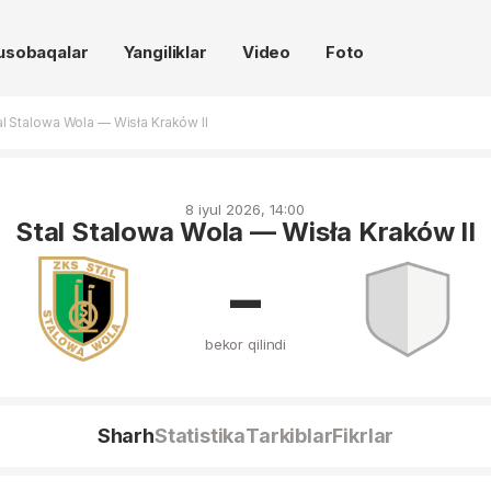
usobaqalar
Yangiliklar
Video
Foto
al Stalowa Wola — Wisła Kraków II
8 iyul 2026, 14:00
Stal Stalowa Wola — Wisła Kraków II
–
bekor qilindi
Sharh
Statistika
Tarkiblar
Fikrlar