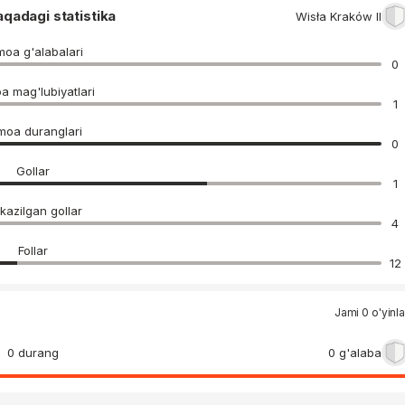
adagi statistika
Wisła Kraków II
oa g'alabalari
0
a mag'lubiyatlari
1
moa duranglari
0
Gollar
1
kazilgan gollar
4
Follar
12
Jami 0 o'yinla
0 durang
0 g'alaba