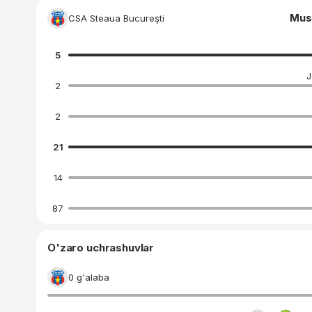
Mus
CSA Steaua Bucureşti
5
J
2
2
21
14
87
O'zaro uchrashuvlar
0 g'alaba