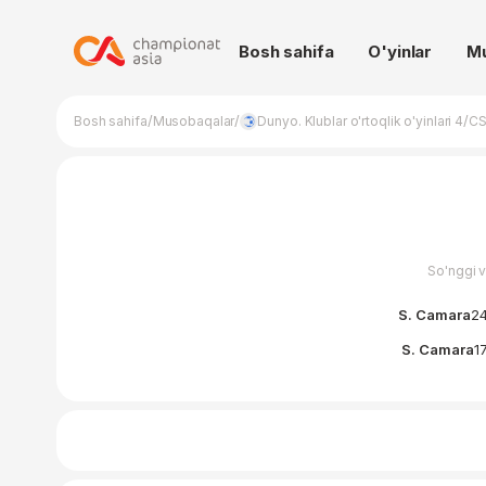
Bosh sahifa
O'yinlar
M
/
/
/
Bosh sahifa
Musobaqalar
Dunyo. Klublar o'rtoqlik o'yinlari 4
CS
So'nggi 
S. Camara
24
S. Camara
17