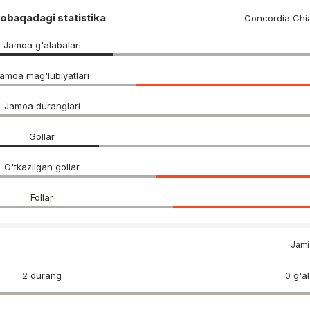
obaqadagi statistika
Concordia Chi
Jamoa g'alabalari
amoa mag'lubiyatlari
Jamoa duranglari
Gollar
O'tkazilgan gollar
Follar
Jami 
2 durang
0 g'a