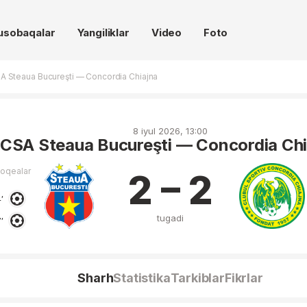
usobaqalar
Yangiliklar
Video
Foto
A Steaua Bucureşti — Concordia Chiajna
8 iyul 2026, 13:00
CSA Steaua Bucureşti — Concordia Chi
voqealar
2 – 2
′
tugadi
′
Sharh
Statistika
Tarkiblar
Fikrlar