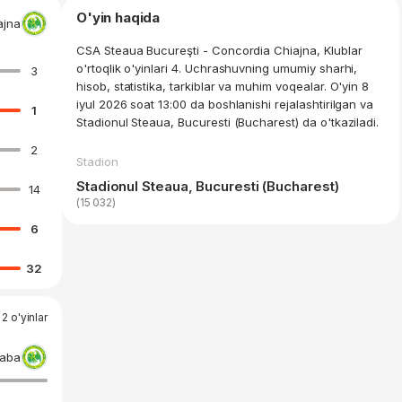
O'yin haqida
ajna
CSA Steaua Bucureşti - Concordia Chiajna, Klublar
o'rtoqlik o'yinlari 4. Uchrashuvning umumiy sharhi,
3
hisob, statistika, tarkiblar va muhim voqealar. O'yin 8
iyul 2026 soat 13:00 da boshlanishi rejalashtirilgan va
1
Stadionul Steaua, Bucuresti (Bucharest) da o'tkaziladi.
2
Stadion
Stadionul Steaua, Bucuresti (Bucharest)
14
(15 032)
6
32
2 o'yinlar
laba