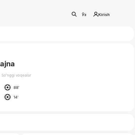
Ўз
Kirish
ajna
So'nggi voqealar
88′
14′