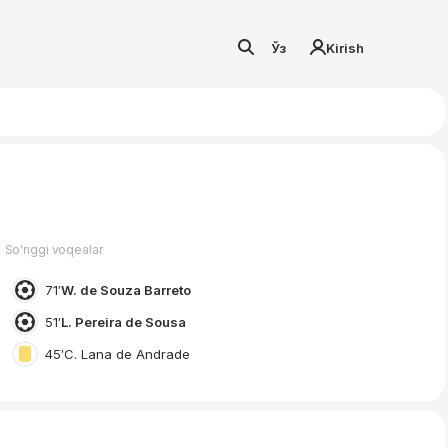
Ўз
Kirish
So'nggi voqealar
71′
W. de Souza Barreto
51′
L. Pereira de Sousa
45′
C. Lana de Andrade