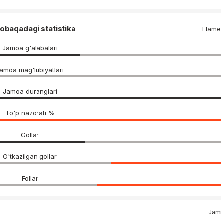
obaqadagi statistika
Flam
Jamoa g'alabalari
amoa mag'lubiyatlari
Jamoa duranglari
To'p nazorati %
Gollar
O'tkazilgan gollar
Follar
Jami