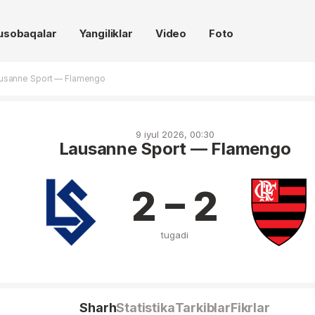
usobaqalar
Yangiliklar
Video
Foto
usanne Sport — Flamengo
9 iyul 2026, 00:30
Lausanne Sport — Flamengo
2 – 2
tugadi
Sharh
Statistika
Tarkiblar
Fikrlar