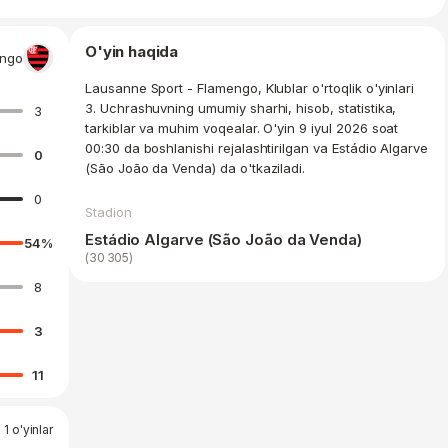
O'yin haqida
engo
Lausanne Sport - Flamengo, Klublar o'rtoqlik o'yinlari
3. Uchrashuvning umumiy sharhi, hisob, statistika,
3
tarkiblar va muhim voqealar. O'yin 9 iyul 2026 soat
00:30 da boshlanishi rejalashtirilgan va Estádio Algarve
0
(São João da Venda) da o'tkaziladi.
0
Stadion
Estádio Algarve (São João da Venda)
54
%
(30 305)
8
3
11
 1 o'yinlar