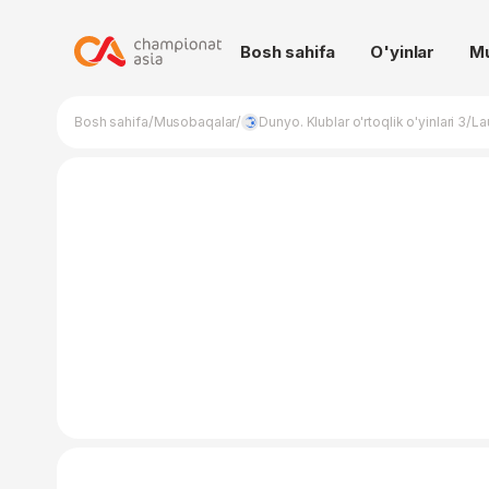
Bosh sahifa
O'yinlar
M
/
/
/
Bosh sahifa
Musobaqalar
Dunyo. Klublar o'rtoqlik o'yinlari 3
La