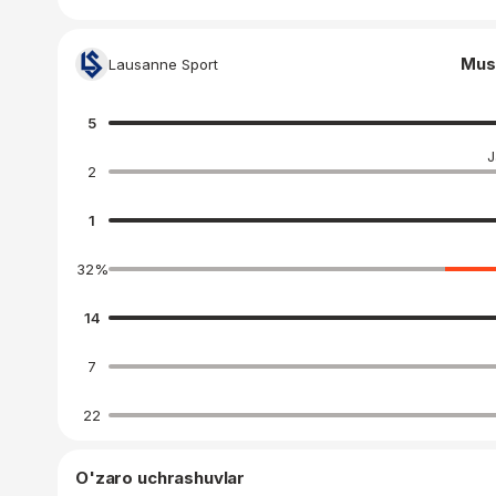
Mus
Lausanne Sport
5
J
2
1
32
%
14
7
22
O'zaro uchrashuvlar