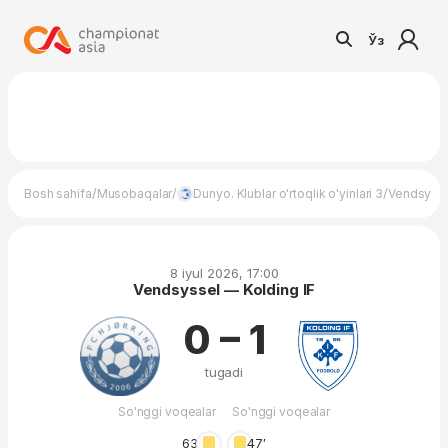
Ўз
/
/
/
Bosh sahifa
Musobaqalar
Dunyo. Klublar o'rtoqlik o'yinlari 3
Vendsysse
8 iyul 2026, 17:00
Vendsyssel — Kolding IF
0 – 1
tugadi
So'nggi voqealar
So'nggi voqealar
63′
47′