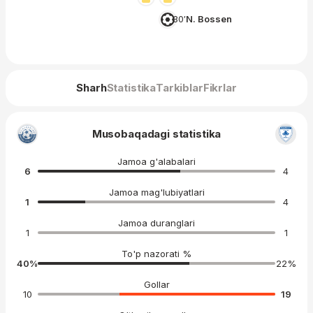
30′
N. Bossen
Sharh
Statistika
Tarkiblar
Fikrlar
Musobaqadagi statistika
Jamoa g'alabalari
6
4
Jamoa mag'lubiyatlari
1
4
Jamoa duranglari
1
1
To'p nazorati %
40
%
22
%
Gollar
10
19