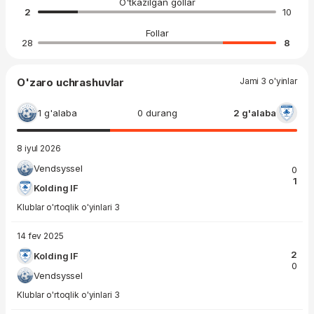
O'tkazilgan gollar
2
10
Follar
28
8
O'zaro uchrashuvlar
Jami 3 o'yinlar
1 g'alaba
0 durang
2 g'alaba
8 iyul 2026
Vendsyssel
0
1
Kolding IF
Klublar o'rtoqlik o'yinlari 3
14 fev 2025
2
Kolding IF
0
Vendsyssel
Klublar o'rtoqlik o'yinlari 3