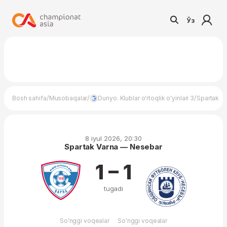
Ўз
/
/
/
Bosh sahifa
Musobaqalar
Dunyo. Klublar o'rtoqlik o'yinlari 3
Spartak V
8 iyul 2026, 20:30
Spartak Varna — Nesebar
1 – 1
tugadi
So'nggi voqealar
So'nggi voqealar