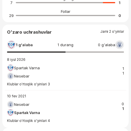
7
1
Follar
29
0
O'zaro uchrashuvlar
Jami 2 o'yinlar
1 g'alaba
1 durang
0 g'alaba
8 iyul 2026
Spartak Varna
1
1
Nesebar
Klublar o'rtoqlik o'yinlari 3
10 fev 2021
0
Nesebar
1
Spartak Varna
Klublar o'rtoqlik o'yinlari 4