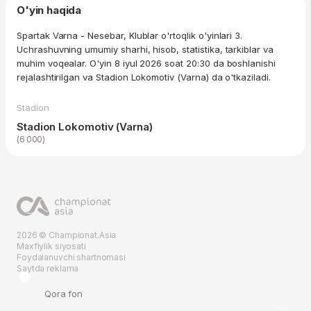
O'yin haqida
Spartak Varna - Nesebar, Klublar o'rtoqlik o'yinlari 3.
Uchrashuvning umumiy sharhi, hisob, statistika, tarkiblar va
muhim voqealar. O'yin 8 iyul 2026 soat 20:30 da boshlanishi
rejalashtirilgan va Stadion Lokomotiv (Varna) da o'tkaziladi.
Stadion
Stadion Lokomotiv (Varna)
(6 000)
2026 © Championat.Asia
Maxfiylik siyosati
Foydalanuvchi shartnomasi
Saytda reklama
Qora fon