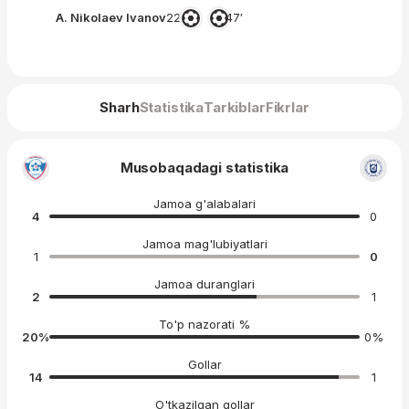
A. Nikolaev Ivanov
22′
47′
Sharh
Statistika
Tarkiblar
Fikrlar
Musobaqadagi statistika
Jamoa g'alabalari
4
0
Jamoa mag'lubiyatlari
1
0
Jamoa duranglari
2
1
To'p nazorati %
20
%
0
%
Gollar
14
1
O'tkazilgan gollar