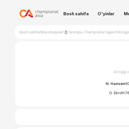
Bosh sahifa
O'yinlar
M
/
/
/
Bosh sahifa
Musobaqalar
Yevropa. Chempionlar ligasi
Víkingu
So'nggi 
N. Hansen
90
O. Ekroth
76