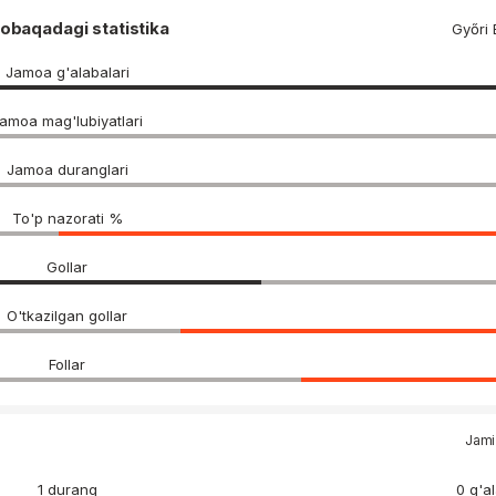
obaqadagi statistika
Győri
Jamoa g'alabalari
amoa mag'lubiyatlari
Jamoa duranglari
To'p nazorati %
Gollar
O'tkazilgan gollar
Follar
Jami 
1 durang
0 g'a