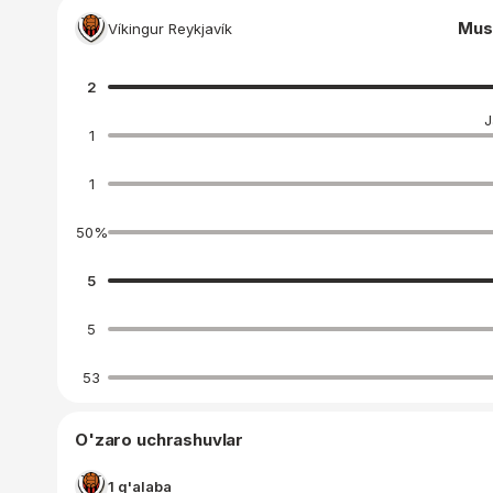
Mus
Víkingur Reykjavík
2
J
1
1
50
%
5
5
53
O'zaro uchrashuvlar
1 g'alaba