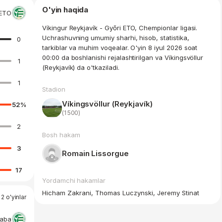
O'yin haqida
 ETO
Víkingur Reykjavík - Győri ETO, Chempionlar ligasi.
Uchrashuvning umumiy sharhi, hisob, statistika,
0
tarkiblar va muhim voqealar. O'yin 8 iyul 2026 soat
00:00 da boshlanishi rejalashtirilgan va Víkingsvöllur
1
(Reykjavík) da o'tkaziladi.
1
Stadion
Víkingsvöllur (Reykjavík)
52
%
(1 500)
2
Bosh hakam
3
Romain Lissorgue
17
Yordamchi hakamlar
Hicham Zakrani, Thomas Luczynski, Jeremy Stinat
2 o'yinlar
laba