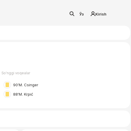
Ўз
Kirish
So'nggi voqealar
90′
M. Csinger
88′
M. Krpić