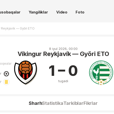
usobaqalar
Yangiliklar
Video
Foto
r Reykjavík — Győri ETO
8 iyul 2026, 00:00
Víkingur Reykjavík — Győri ETO
voqealar
1 – 0
′
tugadi
′
Sharh
Statistika
Tarkiblar
Fikrlar