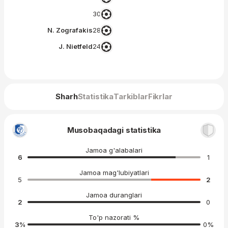
30′
N. Zografakis
28′
J. Nietfeld
24′
Sharh
Statistika
Tarkiblar
Fikrlar
Musobaqadagi statistika
Jamoa g'alabalari
6
1
Jamoa mag'lubiyatlari
5
2
Jamoa duranglari
2
0
To'p nazorati %
3
%
0
%