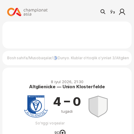
Ўз
/
/
/
Bosh sahifa
Musobaqalar
Dunyo. Klublar o'rtoqlik o'yinlari 3
Altglienic
8 iyul 2026, 21:30
Altglienicke — Union Klosterfelde
4 – 0
tugadi
So'nggi voqealar
90′