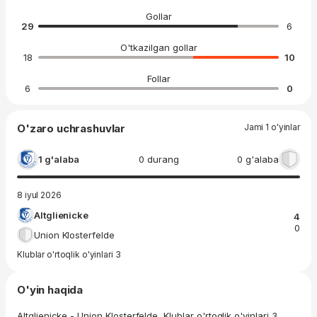
Gollar
29
6
O'tkazilgan gollar
18
10
Follar
6
0
O'zaro uchrashuvlar
Jami 1 o'yinlar
1 g'alaba
0 durang
0 g'alaba
8 iyul 2026
Altglienicke
4
0
Union Klosterfelde
Klublar o'rtoqlik o'yinlari 3
O'yin haqida
Altglienicke - Union Klosterfelde, Klublar o'rtoqlik o'yinlari 3.