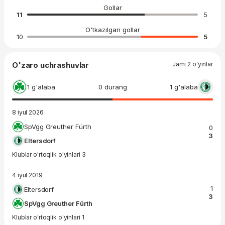
Gollar
11
5
O'tkazilgan gollar
10
5
O'zaro uchrashuvlar
Jami 2 o'yinlar
1 g'alaba
0 durang
1 g'alaba
8 iyul 2026
SpVgg Greuther Fürth
0
3
Eltersdorf
Klublar o'rtoqlik o'yinlari 3
4 iyul 2019
1
Eltersdorf
3
SpVgg Greuther Fürth
Klublar o'rtoqlik o'yinlari 1