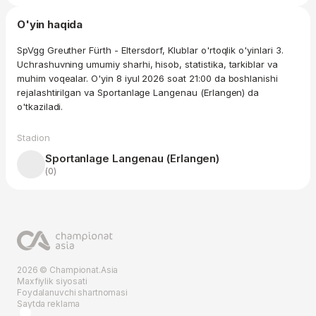
O'yin haqida
SpVgg Greuther Fürth - Eltersdorf, Klublar o'rtoqlik o'yinlari 3.
Uchrashuvning umumiy sharhi, hisob, statistika, tarkiblar va
muhim voqealar. O'yin 8 iyul 2026 soat 21:00 da boshlanishi
rejalashtirilgan va Sportanlage Langenau (Erlangen) da
o'tkaziladi.
Stadion
Sportanlage Langenau (Erlangen)
(0)
2026 © Championat.Asia
Maxfiylik siyosati
Foydalanuvchi shartnomasi
Saytda reklama