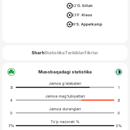
52′
O. Sillah
23′
F. Klaus
19′
S. Appelkamp
Sharh
Statistika
Tarkiblar
Fikrlar
Musobaqadagi statistika
Jamoa g'alabalari
3
1
Jamoa mag'lubiyatlari
4
2
Jamoa duranglari
0
0
To'p nazorati %
7
%
0
%