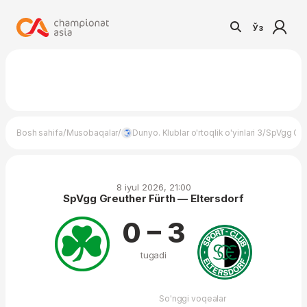
Ўз
/
/
/
Bosh sahifa
Musobaqalar
Dunyo. Klublar o'rtoqlik o'yinlari 3
SpVgg Greu
8 iyul 2026, 21:00
SpVgg Greuther Fürth — Eltersdorf
0 – 3
tugadi
So'nggi voqealar