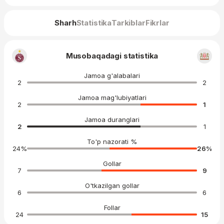
Sharh
Statistika
Tarkiblar
Fikrlar
Musobaqadagi statistika
Jamoa g'alabalari
2
2
Jamoa mag'lubiyatlari
2
1
Jamoa duranglari
2
1
To'p nazorati %
24
%
26
%
Gollar
7
9
O'tkazilgan gollar
6
6
Follar
24
15