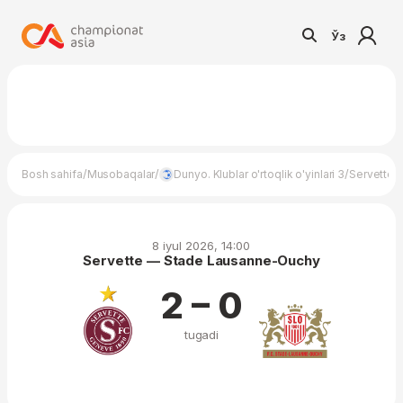
Ўз
/
/
/
Bosh sahifa
Musobaqalar
Dunyo. Klublar o'rtoqlik o'yinlari 3
Servette 
8 iyul 2026, 14:00
Servette — Stade Lausanne-Ouchy
2 – 0
tugadi