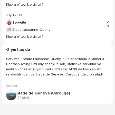
Klublar o'rtoqlik o'yinlari 1
3 iyul 2019
2
Servette
0
Stade Lausanne-Ouchy
Klublar o'rtoqlik o'yinlari 1
O'yin haqida
Servette - Stade Lausanne-Ouchy, Klublar o'rtoqlik o'yinlari 3.
Uchrashuvning umumiy sharhi, hisob, statistika, tarkiblar va
muhim voqealar. O'yin 8 iyul 2026 soat 14:00 da boshlanishi
rejalashtirilgan va Stade de Genève (Carouge) da o'tkaziladi.
Stadion
Stade de Genève (Carouge)
(30 084)