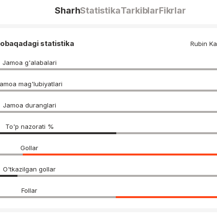
Sharh
Statistika
Tarkiblar
Fikrlar
obaqadagi statistika
Rubin K
Jamoa g'alabalari
amoa mag'lubiyatlari
Jamoa duranglari
To'p nazorati %
Gollar
O'tkazilgan gollar
Follar