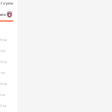
7 o'yinlar
laba
29 tur
6 tur
20 tur
7 tur
29 tur
3 tur
25 tur