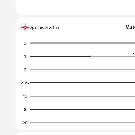
Mus
Spartak Moskva
6
J
1
2
23
%
15
8
28