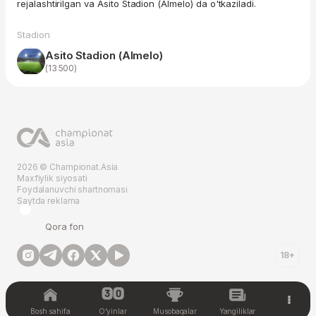
rejalashtirilgan va Asito Stadion (Almelo) da o'tkaziladi.
Stadion
Asito Stadion (Almelo)
(13 500)
2026 © Championat.Asia
Maxfiylik siyosati
Foydalanuvchi shartnomasi
Saytda reklama
Qora fon
18+
Bosh sahifa
O'yinlar
Musobaqalar
Yangiliklar