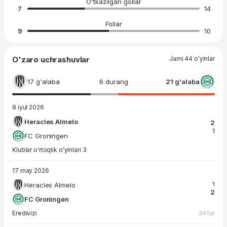
O'tkazilgan gollar
7
14
Follar
9
10
O'zaro uchrashuvlar
Jami 44 o'yinlar
17 g'alaba
6 durang
21 g'alaba
8 iyul 2026
Heracles Almelo
2
1
FC Groningen
Klublar o'rtoqlik o'yinlari 3
17 may 2026
1
Heracles Almelo
2
FC Groningen
Eredivizi
34 tur