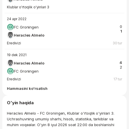
Klublar o'rtoqlik o'yinlari 3
24 apr 2022
0
FC Groningen
1
Heracles Almelo
Eredivizi
30 tur
19 dek 2021
4
Heracles Almelo
2
FC Groningen
Eredivizi
17 tur
Hammasini ko'rsatish
O'yin haqida
Heracles Almelo - FC Groningen, Klublar o'rtoqlik o'yinlari 3.
Uchrashuvning umumiy sharhi, hisob, statistika, tarkiblar va
muhim voqealar. O'yin 8 iyul 2026 soat 22:00 da boshlanishi