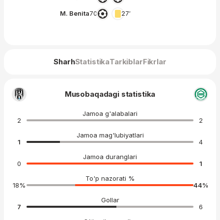
M. Benita
70′
27′
Sharh
Statistika
Tarkiblar
Fikrlar
Musobaqadagi statistika
Jamoa g'alabalari
2
2
Jamoa mag'lubiyatlari
1
4
Jamoa duranglari
0
1
To'p nazorati %
18
%
44
%
Gollar
7
6