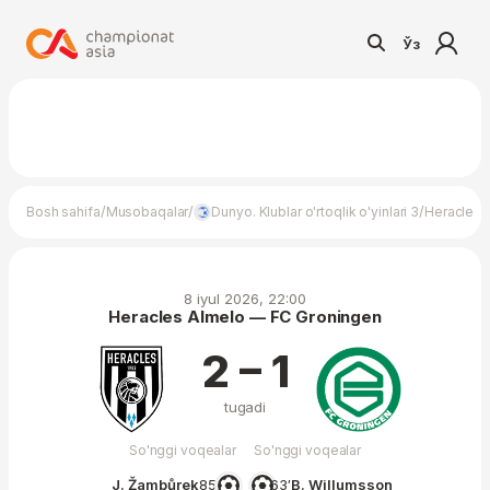
Ўз
/
/
/
Bosh sahifa
Musobaqalar
Dunyo. Klublar o'rtoqlik o'yinlari 3
Heracles 
8 iyul 2026, 22:00
Heracles Almelo — FC Groningen
2 – 1
tugadi
So'nggi voqealar
So'nggi voqealar
J. Žambůrek
85′
63′
B. Willumsson