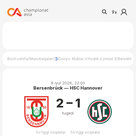
Ўз
/
/
/
Bosh sahifa
Musobaqalar
Dunyo. Klublar o'rtoqlik o'yinlari 3
Bersenbr
8 iyul 2026, 22:00
Bersenbrück — HSC Hannover
2 – 1
tugadi
So'nggi voqealar
So'nggi voqealar