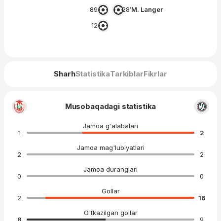
89′
28′
M. Langer
12′
Sharh
Statistika
Tarkiblar
Fikrlar
Musobaqadagi statistika
Jamoa g'alabalari
1
2
Jamoa mag'lubiyatlari
2
2
Jamoa duranglari
0
0
Gollar
2
16
O'tkazilgan gollar
8
9