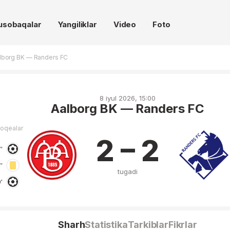
usobaqalar
Yangiliklar
Video
Foto
lborg BK — Randers FC
8 iyul 2026, 15:00
Aalborg BK — Randers FC
voqealar
2 – 2
′
′
tugadi
′
Sharh
Statistika
Tarkiblar
Fikrlar