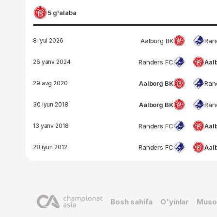
5 g'alaba
8 iyul 2026
Aalborg BK
Ran
26 yanv 2024
Randers FC
Aal
29 avg 2020
Aalborg BK
Ran
30 iyun 2018
Aalborg BK
Ran
13 yanv 2018
Randers FC
Aal
28 iyun 2012
Randers FC
Aal
Bosh sahifa
O'yinlar
Muso