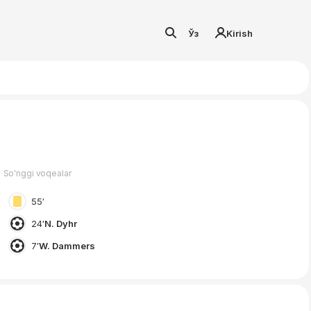
Ўз
Kirish
So'nggi voqealar
55′
24′
N. Dyhr
7′
W. Dammers