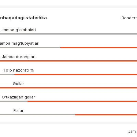
obaqadagi statistika
Rander
Jamoa g'alabalari
amoa mag'lubiyatlari
Jamoa duranglari
To'p nazorati %
Gollar
O'tkazilgan gollar
Follar
Jami 