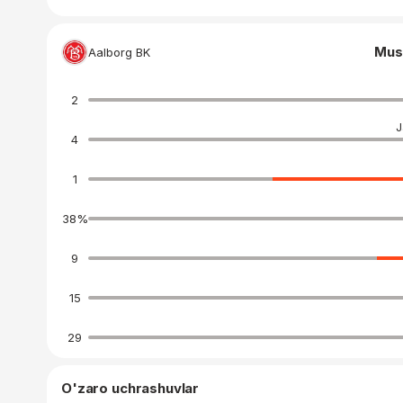
Mus
Aalborg BK
2
J
4
1
38
%
9
15
29
O'zaro uchrashuvlar