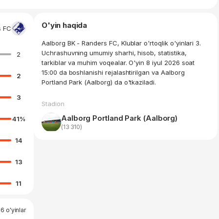
O'yin haqida
s FC
Aalborg BK - Randers FC, Klublar o'rtoqlik o'yinlari 3.
Uchrashuvning umumiy sharhi, hisob, statistika,
2
tarkiblar va muhim voqealar. O'yin 8 iyul 2026 soat
15:00 da boshlanishi rejalashtirilgan va Aalborg
2
Portland Park (Aalborg) da o'tkaziladi.
3
Stadion
Aalborg Portland Park (Aalborg)
41
%
(13 310)
14
13
11
6 o'yinlar