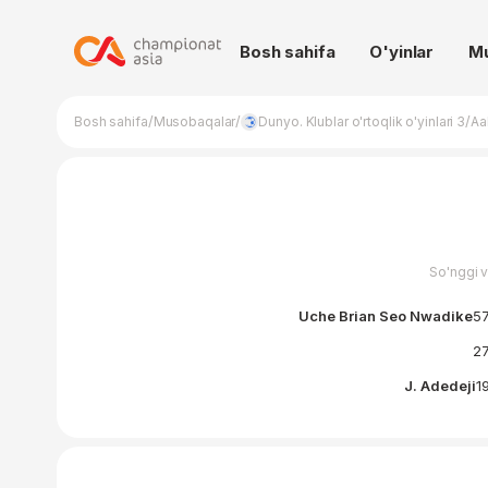
Bosh sahifa
O'yinlar
M
/
/
/
Bosh sahifa
Musobaqalar
Dunyo. Klublar o'rtoqlik o'yinlari 3
Aa
So'nggi 
Uche Brian Seo Nwadike
57
27
J. Adedeji
19