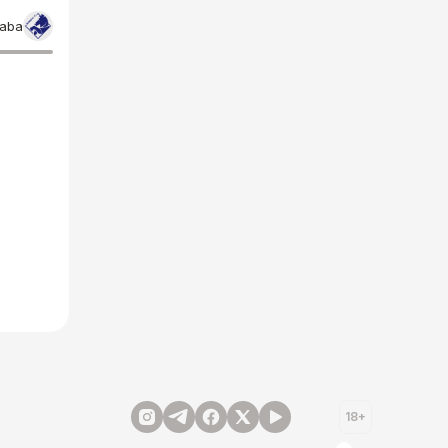
laba
18+