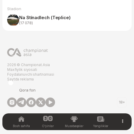
Stadion
Na Stínadlech (Teplice)
(17 078)
2026 © Championat.Asia
Maxfiylik siyosati
Foydalanuvchi shartnomasi
Saytda reklama
Qora fon
18+
Bosh sahifa
O'yinlar
Musobaqalar
Yangiliklar