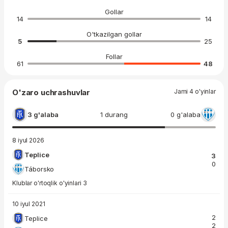
Gollar
14
14
O'tkazilgan gollar
5
25
Follar
61
48
O'zaro uchrashuvlar
Jami 4 o'yinlar
3 g'alaba
1 durang
0 g'alaba
8 iyul 2026
Teplice
3
0
Táborsko
Klublar o'rtoqlik o'yinlari 3
10 iyul 2021
2
Teplice
2