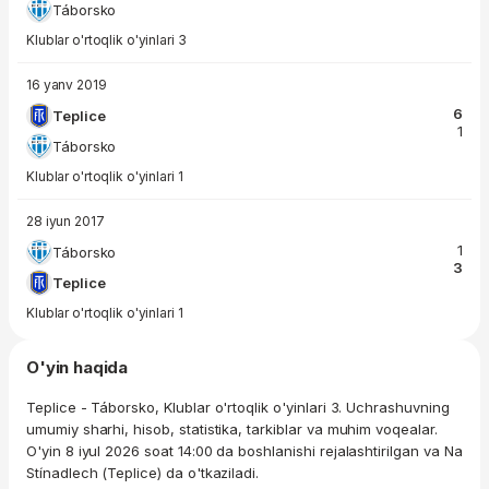
Táborsko
Klublar o'rtoqlik o'yinlari 3
16 yanv 2019
6
Teplice
1
Táborsko
Klublar o'rtoqlik o'yinlari 1
28 iyun 2017
1
Táborsko
3
Teplice
Klublar o'rtoqlik o'yinlari 1
O'yin haqida
Teplice - Táborsko, Klublar o'rtoqlik o'yinlari 3. Uchrashuvning
umumiy sharhi, hisob, statistika, tarkiblar va muhim voqealar.
O'yin 8 iyul 2026 soat 14:00 da boshlanishi rejalashtirilgan va Na
Stínadlech (Teplice) da o'tkaziladi.