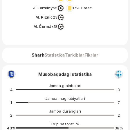
J. Fortelny
55′
37′
J. Barac
M. Riznič
23′
M. Čermák
18′
Sharh
Statistika
Tarkiblar
Fikrlar
Musobaqadagi statistika
Jamoa g'alabalari
4
3
Jamoa mag'lubiyatlari
1
7
Jamoa duranglari
2
2
To'p nazorati %
43
%
38
%