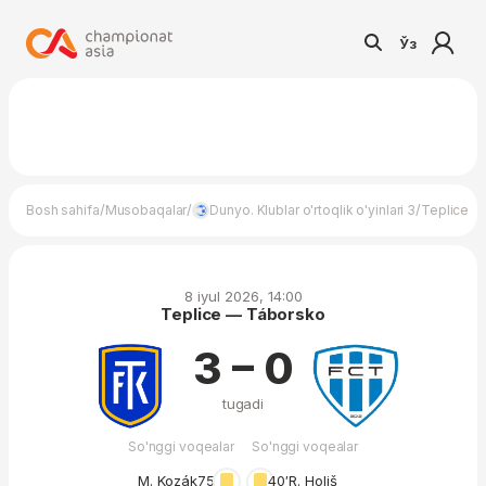
Ўз
/
/
/
Bosh sahifa
Musobaqalar
Dunyo. Klublar o'rtoqlik o'yinlari 3
Teplice —
8 iyul 2026, 14:00
Teplice — Táborsko
3 – 0
tugadi
So'nggi voqealar
So'nggi voqealar
M. Kozák
75′
40′
R. Holiš