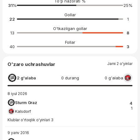
To'p nazorati %
31
%
25
%
Gollar
22
1
O'tkazilgan gollar
13
8
Follar
40
3
O'zaro uchrashuvlar
Jami 2 o'yinlar
2 g'alaba
0 durang
0 g'alaba
8 iyul 2026
Sturm Graz
4
1
Kalsdorf
Klublar o'rtoqlik o'yinlari 3
9 yanv 2016