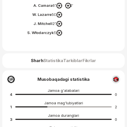
A. Camara
61′
2′
W. Lazarre
50′
J. Mitchell
21′
S. Włodarczyk
5′
Sharh
Statistika
Tarkiblar
Fikrlar
Musobaqadagi statistika
Jamoa g'alabalari
4
0
Jamoa mag'lubiyatlari
1
2
Jamoa duranglari
3
0