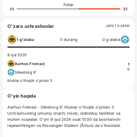
Follar
46
31
O'zaro uchrashuvlar
Jami 1 o'yinlar
1 g'alaba
0 durang
0 g'alaba
8 iyul 2026
Aarhus Fremad
1
0
Silkeborg IF
Klublar o'rtoqlik o'yinlari 3
O'yin haqida
Aarhus Fremad - Silkeborg IF, Klublar o'rtoqlik o'yinlari 3.
Uchrashuvning umumiy sharhi, hisob, statistika, tarkiblar va
muhim voqealar. O'yin 8 iyul 2026 soat 15:00 da boshlanishi
rejalashtirilgan va Riisvangen Stadion (Århus) da o'tkaziladi.