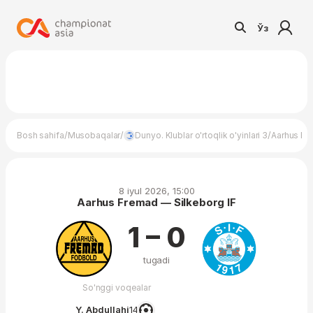
Ўз
/
/
/
Bosh sahifa
Musobaqalar
Dunyo. Klublar o'rtoqlik o'yinlari 3
Aarhus Fr
8 iyul 2026, 15:00
Aarhus Fremad — Silkeborg IF
1 – 0
tugadi
So'nggi voqealar
Y. Abdullahi
14′