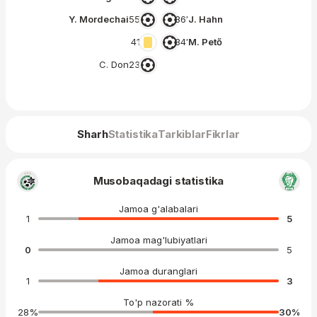
Y. Mordechai
55′
36′
J. Hahn
41′
34′
M. Pető
C. Don
23′
Sharh
Statistika
Tarkiblar
Fikrlar
Musobaqadagi statistika
Jamoa g'alabalari
1
5
Jamoa mag'lubiyatlari
0
5
Jamoa duranglari
1
3
To'p nazorati %
28
%
30
%