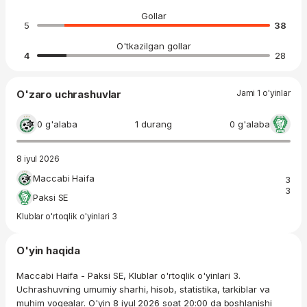
Gollar
5
38
O'tkazilgan gollar
4
28
O'zaro uchrashuvlar
Jami 1 o'yinlar
0 g'alaba
1 durang
0 g'alaba
8 iyul 2026
Maccabi Haifa
3
3
Paksi SE
Klublar o'rtoqlik o'yinlari 3
O'yin haqida
Maccabi Haifa - Paksi SE, Klublar o'rtoqlik o'yinlari 3.
Uchrashuvning umumiy sharhi, hisob, statistika, tarkiblar va
muhim voqealar. O'yin 8 iyul 2026 soat 20:00 da boshlanishi