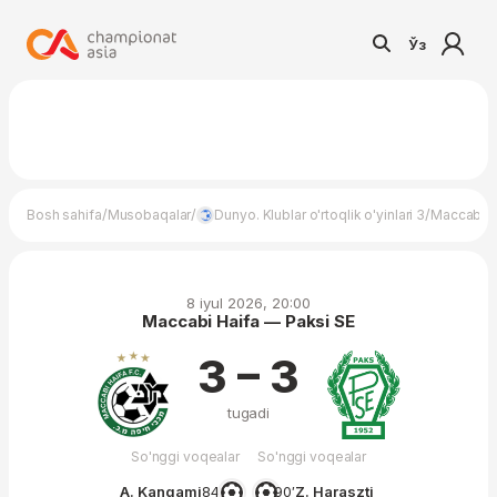
Ўз
/
/
/
Bosh sahifa
Musobaqalar
Dunyo. Klublar o'rtoqlik o'yinlari 3
Maccabi H
8 iyul 2026, 20:00
Maccabi Haifa — Paksi SE
3 – 3
tugadi
So'nggi voqealar
So'nggi voqealar
A. Kangami
84′
90′
Z. Haraszti