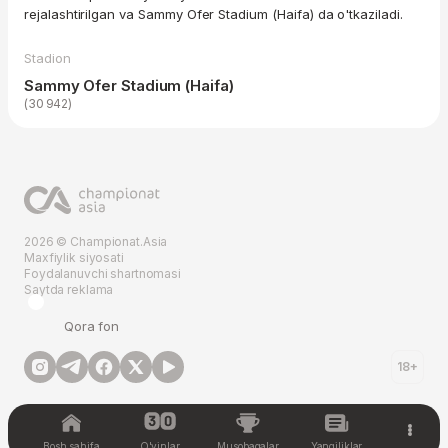
rejalashtirilgan va Sammy Ofer Stadium (Haifa) da o'tkaziladi.
Stadion
Sammy Ofer Stadium (Haifa)
(30 942)
2026 © Championat.Asia
Maxfiylik siyosati
Foydalanuvchi shartnomasi
Saytda reklama
Qora fon
18+
Bosh sahifa
O'yinlar
Musobaqalar
Yangiliklar