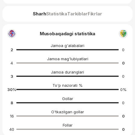
Sharh
Statistika
Tarkiblar
Fikrlar
Musobaqadagi statistika
Jamoa g'alabalari
2
0
Jamoa mag'lubiyatlari
4
0
Jamoa duranglari
3
0
To'p nazorati %
30
%
0
%
Gollar
8
0
O'tkazilgan gollar
16
0
Follar
40
0