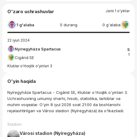
O'zaro uchrashuvlar
Jami 1 o'yinlar
1 g'alaba
0 durang
0 g'alaba
22 iyun 2024
Nyíregyháza Spartacus
5
1
Cigánd SE
Klublar o'rtoqlik o'yinlari 3
O'yin haqida
Nyíregyháza Spartacus - Cigánd SE, Klublar o'rtoqlik o'yinlari 3.
Uchrashuvning umumiy sharhi, hisob, statistika, tarkiblar va
muhim voqealar. O'yin 8 iyul 2026 soat 21:00 da boshlanishi
rejalashtirilgan va Városi stadion (Nyíregyháza) da o'tkaziladi.
Stadion
Városi stadion (Nyíregyháza)