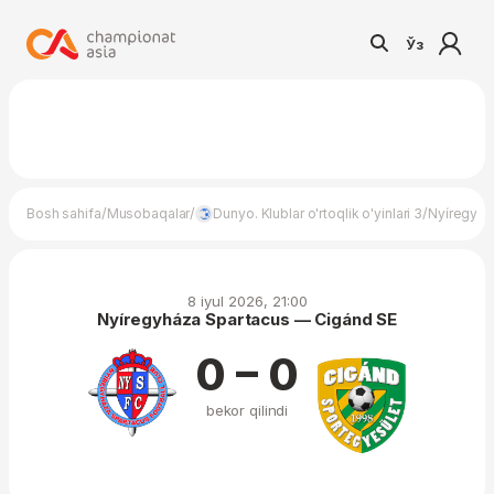
Ўз
/
/
/
Bosh sahifa
Musobaqalar
Dunyo. Klublar o'rtoqlik o'yinlari 3
Nyíregyhá
8 iyul 2026, 21:00
Nyíregyháza Spartacus — Cigánd SE
0 – 0
bekor qilindi