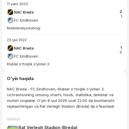
11 yanv 2023
2
NAC Breda
1
FC Eindhoven
Niderlandiya kubogi
23 iyul 2022
1
NAC Breda
0
FC Eindhoven
Klublar o'rtoqlik o'yinlari 3
O'yin haqida
NAC Breda - FC Eindhoven, Klublar o'rtoqlik o'yinlari 3.
Uchrashuvning umumiy sharhi, hisob, statistika, tarkiblar va
muhim voqealar. O'yin 8 iyul 2026 soat 22:00 da boshlanishi
rejalashtirilgan va Rat Verlegh Stadion (Breda) da o'tkaziladi.
Stadion
Rat Verlegh Stadion (Breda)