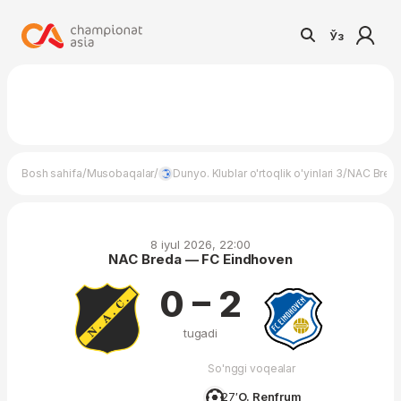
Ўз
/
/
/
Bosh sahifa
Musobaqalar
Dunyo. Klublar o'rtoqlik o'yinlari 3
NAC Bred
8 iyul 2026, 22:00
NAC Breda — FC Eindhoven
0 – 2
tugadi
So'nggi voqealar
27′
O. Renfrum