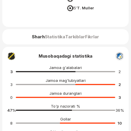
15′
T. Muller
Sharh
Statistika
Tarkiblar
Fikrlar
Musobaqadagi statistika
Jamoa g'alabalari
3
2
Jamoa mag'lubiyatlari
3
2
Jamoa duranglari
0
3
To'p nazorati %
47
%
36
%
Gollar
8
10