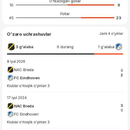
O'tkazilgan gollar
10
9
Follar
45
23
O'zaro uchrashuvlar
Jami 4 o'yinlar
3 g'alaba
0 durang
1 g'alaba
8 iyul 2026
NAC Breda
0
2
FC Eindhoven
Klublar o'rtoqlik o'yinlari 3
17 iyul 2024
3
NAC Breda
0
FC Eindhoven
Klublar o'rtoqlik o'yinlari 3