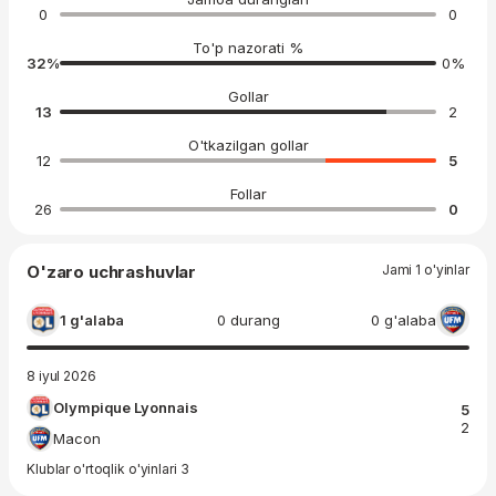
0
0
To'p nazorati %
32
%
0
%
Gollar
13
2
O'tkazilgan gollar
12
5
Follar
26
0
O'zaro uchrashuvlar
Jami 1 o'yinlar
1 g'alaba
0 durang
0 g'alaba
8 iyul 2026
Olympique Lyonnais
5
2
Macon
Klublar o'rtoqlik o'yinlari 3