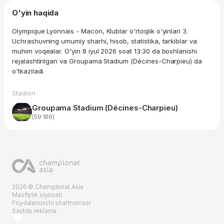
O'yin haqida
Olympique Lyonnais - Macon, Klublar o'rtoqlik o'yinlari 3.
Uchrashuvning umumiy sharhi, hisob, statistika, tarkiblar va
muhim voqealar. O'yin 8 iyul 2026 soat 13:30 da boshlanishi
rejalashtirilgan va Groupama Stadium (Décines-Charpieu) da
o'tkaziladi.
Stadion
Groupama Stadium (Décines-Charpieu)
(59 186)
2026 © Championat.Asia
Maxfiylik siyosati
Foydalanuvchi shartnomasi
Saytda reklama