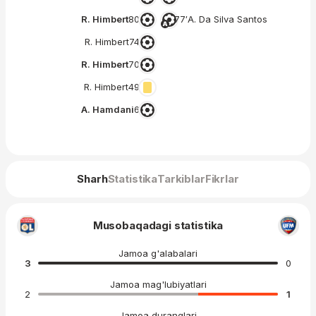
R. Himbert
80′
77′
A. Da Silva Santos
R. Himbert
74′
R. Himbert
70′
R. Himbert
49′
A. Hamdani
6′
Sharh
Statistika
Tarkiblar
Fikrlar
Musobaqadagi statistika
Jamoa g'alabalari
3
0
Jamoa mag'lubiyatlari
2
1
Jamoa duranglari