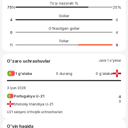
To'p nazorati %
75
%
25
%
Gollar
4
0
O'tkazilgan gollar
0
4
Follar
11
6
O'zaro uchrashuvlar
Jami 1 o'yinlar
1 g'alaba
0 durang
0 g'alaba
3 iyun 2026
Portugaliya U-21
4
0
Shimoliy Irlandiya U-21
U21 xalqaro o'rtoqlik uchrashuvlari
O'yin haqida