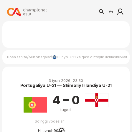
Ўз
/
/
/
Bosh sahifa
Musobaqalar
Dunyo. U21 xalqaro o'rtoqlik uchrashuvlari
Po
3 iyun 2026, 23:30
Portugaliya U-21 — Shimoliy Irlandiya U-21
4 – 0
tugadi
So'nggi voqealar
H. Lynch
90′