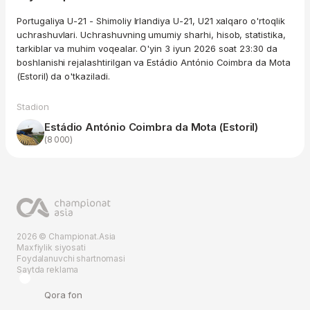
Portugaliya U-21 - Shimoliy Irlandiya U-21, U21 xalqaro o'rtoqlik
uchrashuvlari. Uchrashuvning umumiy sharhi, hisob, statistika,
tarkiblar va muhim voqealar. O'yin 3 iyun 2026 soat 23:30 da
boshlanishi rejalashtirilgan va Estádio António Coimbra da Mota
(Estoril) da o'tkaziladi.
Stadion
Estádio António Coimbra da Mota (Estoril)
(8 000)
2026 © Championat.Asia
Maxfiylik siyosati
Foydalanuvchi shartnomasi
Saytda reklama
Qora fon