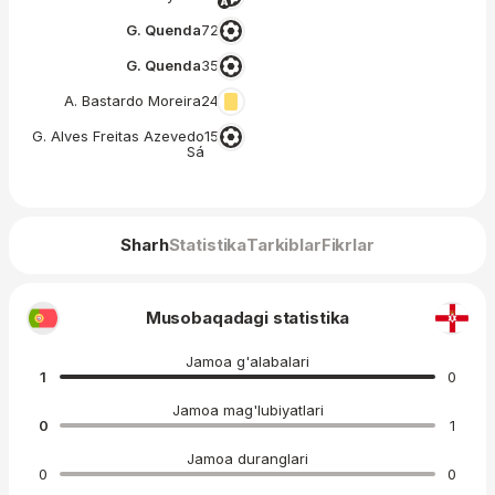
G. Quenda
72′
G. Quenda
35′
A. Bastardo Moreira
24′
G. Alves Freitas Azevedo
15′
Sá
Sharh
Statistika
Tarkiblar
Fikrlar
Musobaqadagi statistika
Jamoa g'alabalari
1
0
Jamoa mag'lubiyatlari
0
1
Jamoa duranglari
0
0