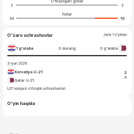
O'tkazilgan gollar
3
3
Follar
34
10
O'zaro uchrashuvlar
Jami 1 o'yinlar
1 g'alaba
0 durang
0 g'alaba
3 iyun 2026
Xorvatiya U-21
2
0
Qatar U-21
U21 xalqaro o'rtoqlik uchrashuvlari
O'yin haqida