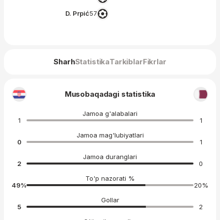
D. Prpić
57′
Sharh
Statistika
Tarkiblar
Fikrlar
Musobaqadagi statistika
Jamoa g'alabalari
1
1
Jamoa mag'lubiyatlari
0
1
Jamoa duranglari
2
0
To'p nazorati %
49
%
20
%
Gollar
5
2