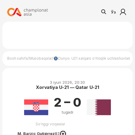
Ўз
/
/
/
Bosh sahifa
Musobaqalar
Dunyo. U21 xalqaro o'rtoqlik uchrashuvlari
X
3 iyun 2026, 20:30
Xorvatiya U-21 — Qatar U-21
2 – 0
tugadi
So'nggi voqealar
M. Barzic Gutiérrez
83′