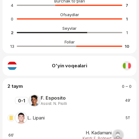
Burchak to'plari
4
7
Ofsaydlar
0
1
Seyvlar
2
1
Follar
13
10
O'yin voqealari
2 taym
0 – 0
F. Esposito
0-1
49′
Assist: N. Pisilli
L. Lipani
51′
H. Kadamani
66′
Ketdi: F. Bohnert