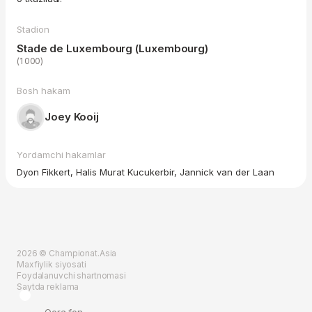
Stadion
Stade de Luxembourg (Luxembourg)
(1 000)
Bosh hakam
Joey Kooij
Yordamchi hakamlar
Dyon Fikkert, Halis Murat Kucukerbir, Jannick van der Laan
2026 © Championat.Asia
Maxfiylik siyosati
Foydalanuvchi shartnomasi
Saytda reklama