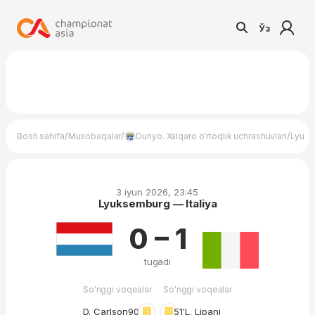
Ўз
/
/
/
Bosh sahifa
Musobaqalar
Dunyo. Xalqaro o'rtoqlik uchrashuvlari
Lyuks
3 iyun 2026, 23:45
Lyuksemburg — Italiya
0 – 1
tugadi
So'nggi voqealar
So'nggi voqealar
D. Carlson
90′
51′
L. Lipani