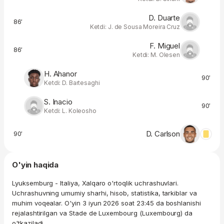
D. Duarte
86′
Ketdi: J. de Sousa Moreira Cruz
F. Miguel
86′
Ketdi: M. Olesen
H. Ahanor
90′
Ketdi: D. Bartesaghi
S. Inacio
90′
Ketdi: L. Koleosho
D. Carlson
90′
O'yin haqida
Lyuksemburg - Italiya, Xalqaro o'rtoqlik uchrashuvlari.
Uchrashuvning umumiy sharhi, hisob, statistika, tarkiblar va
muhim voqealar. O'yin 3 iyun 2026 soat 23:45 da boshlanishi
rejalashtirilgan va Stade de Luxembourg (Luxembourg) da
o'tkaziladi.