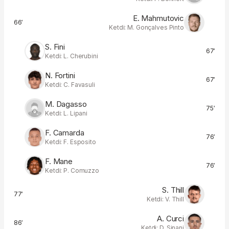
E. Mahmutovic
66′
Ketdi: M. Gonçalves Pinto
S. Fini
67′
Ketdi: L. Cherubini
N. Fortini
67′
Ketdi: C. Favasuli
M. Dagasso
75′
Ketdi: L. Lipani
F. Camarda
76′
Ketdi: F. Esposito
F. Mane
76′
Ketdi: P. Comuzzo
S. Thill
77′
Ketdi: V. Thill
A. Curci
86′
Ketdi: D. Sinani