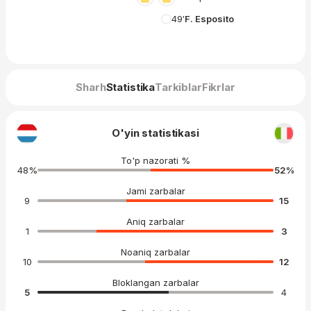
49′
F. Esposito
Sharh
Statistika
Tarkiblar
Fikrlar
O'yin statistikasi
To'p nazorati %
48
%
52
%
Jami zarbalar
9
15
Aniq zarbalar
1
3
Noaniq zarbalar
10
12
Bloklangan zarbalar
5
4