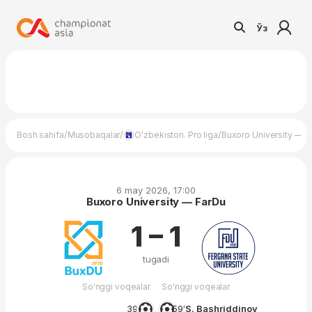
Ўз
/
/
/
Bosh sahifa
Musobaqalar
O'zbekiston. Pro liga
Buxoro University — F
6 may 2026, 17:00
Buxoro University — FarDu
1 – 1
tugadi
So'nggi voqealar
So'nggi voqealar
39′
59′
S. Bashriddinov