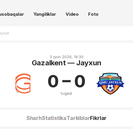
usobaqalar
Yangiliklar
Video
Foto
ayxun
3 iyun 2026, 19:30
Gazalkent — Jayxun
0 – 0
tugadi
Sharh
Statistika
Tarkiblar
Fikrlar