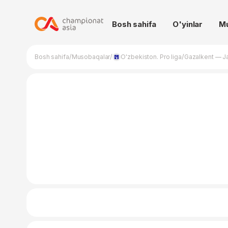
Bosh sahifa
O'yinlar
M
/
/
/
Bosh sahifa
Musobaqalar
O'zbekiston. Pro liga
Gazalkent — J