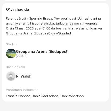
O'yin haqida
Ferencvárosi - Sporting Braga, Yevropa ligasi. Uchrashuvning
umumiy sharhi, hisob, statistika, tarkiblar va muhim voqealar.
O'yin 13 mar 2026 soat 01:00 da boshlanishi rejalashtirilgan va
Groupama Aréna (Budapest) da o'tkaziladi.
Stadion
Groupama Aréna (Budapest)
(22 000)
Bosh hakam
N. Walsh
Yordamchi hakamlar
Francis Connor, Daniel McFarlane, Don Robertson