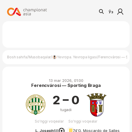
Ўз
/
/
/
Bosh sahifa
Musobaqalar
Yevropa. Yevropa ligasi
Ferencvárosi — Spo
13 mar 2026, 01:00
Ferencvárosi — Sporting Braga
2 – 0
tugadi
So'nggi voqealar
So'nggi voqealar
L. Joseph
68′
74′
G. Moscardo de Salles