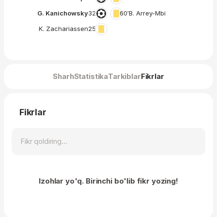
G. Kanichowsky
32′
60′
B. Arrey-Mbi
K. Zachariassen
25′
Sharh
Statistika
Tarkiblar
Fikrlar
Fikrlar
Izohlar yo'q. Birinchi bo'lib fikr yozing!