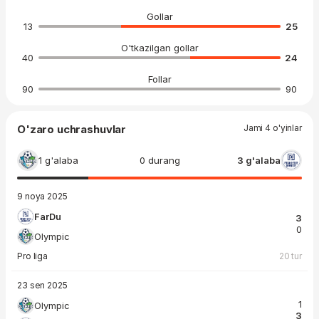
Gollar
13
25
O'tkazilgan gollar
40
24
Follar
90
90
O'zaro uchrashuvlar
Jami 4 o'yinlar
1 g'alaba
0 durang
3 g'alaba
9 noya 2025
FarDu
3
0
Olympic
Pro liga
20 tur
23 sen 2025
1
Olympic
3