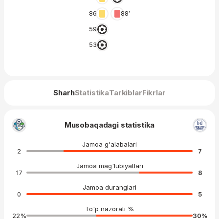
86′
88′
59′
53′
Sharh
Statistika
Tarkiblar
Fikrlar
Musobaqadagi statistika
Jamoa g'alabalari
2
7
Jamoa mag'lubiyatlari
17
8
Jamoa duranglari
0
5
To'p nazorati %
22
%
30
%