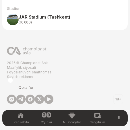
Stadion
JAR Stadium (Tashkent)
(10 000)
2026 © Championat.Asia
Maxfiylik siyosati
Foydalanuvchi shartnomasi
Saytda reklama
Qora fon
18+
Bosh sahifa
O'yinlar
Musobaqalar
Yangiliklar