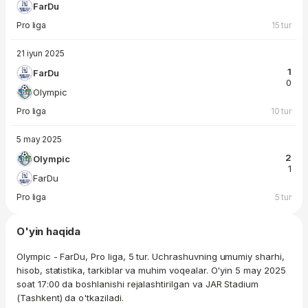
FarDu
Pro liga
15 tur
21 iyun 2025
1
FarDu
0
Olympic
Pro liga
10 tur
5 may 2025
2
Olympic
1
FarDu
Pro liga
5 tur
O'yin haqida
Olympic - FarDu, Pro liga, 5 tur. Uchrashuvning umumiy sharhi,
hisob, statistika, tarkiblar va muhim voqealar. O'yin 5 may 2025
soat 17:00 da boshlanishi rejalashtirilgan va JAR Stadium
(Tashkent) da o'tkaziladi.