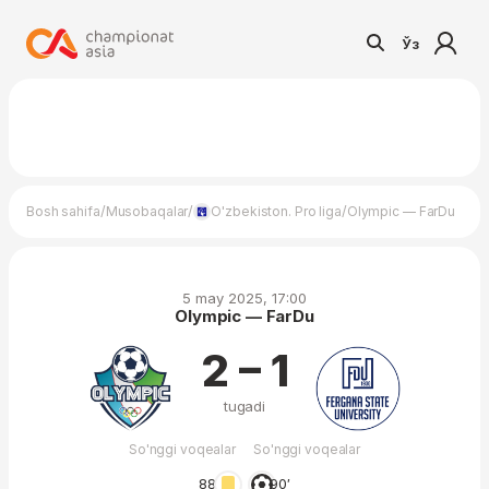
Ўз
/
/
/
Bosh sahifa
Musobaqalar
O'zbekiston. Pro liga
Olympic — FarDu
5 may 2025, 17:00
Olympic — FarDu
2 – 1
tugadi
So'nggi voqealar
So'nggi voqealar
88′
90′