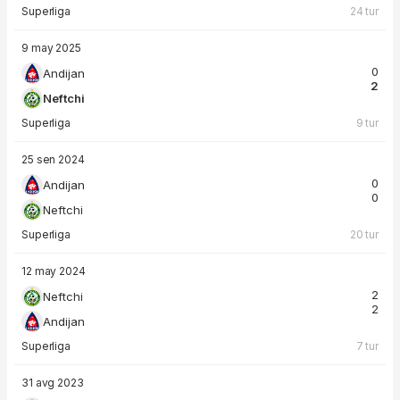
Superliga
24 tur
9 may 2025
0
Andijan
2
Neftchi
Superliga
9 tur
25 sen 2024
0
Andijan
0
Neftchi
Superliga
20 tur
12 may 2024
2
Neftchi
2
Andijan
Superliga
7 tur
31 avg 2023