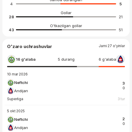
4
5
Gollar
28
21
O'tkazilgan gollar
43
51
O'zaro uchrashuvlar
Jami 27 o'yinlar
16 g'alaba
5 durang
6 g'alaba
10 mar 2026
Neftchi
3
0
Andijan
Superliga
3 tur
5 okt 2025
2
Neftchi
0
Andijan