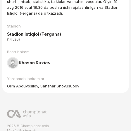
sharhi, hisob, statistika, tarkiblar va muhim voqealar. O'yin 19
avg 2016 soat 18:30 da boshlanishi rejalashtirilgan va Stadion
Istiqlol (Fergana) da o'tkaziladi.
Stadion
Stadion Istiqlol (Fergana)
(14 520)
Bosh hakam
Khasan Ruziev
Yordamchi hakamlar
Olim Abduvosilov, Sanzhar Shoyusupov
2026 © Championat.Asia
Maxfiylik siyosati