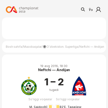
Ўз
/
/
/
Bosh sahifa
Musobaqalar
O'zbekiston. Superliga
Neftchi — Andijan
19 avg 2016, 18:30
Neftchi — Andijan
1 – 2
tugadi
So'nggi voqealar
So'nggi voqealar
M. Saidov
90′
82′
E. Tagaýew