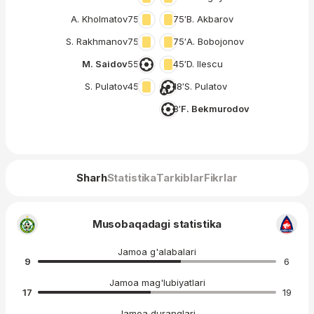
A. Kholmatov
75′
75′
B. Akbarov
S. Rakhmanov
75′
75′
A. Bobojonov
M. Saidov
55′
45′
D. Ilescu
S. Pulatov
45′
18′
S. Pulatov
8′
F. Bekmurodov
Sharh
Statistika
Tarkiblar
Fikrlar
Musobaqadagi statistika
Jamoa g'alabalari
9
6
Jamoa mag'lubiyatlari
17
19
Jamoa duranglari