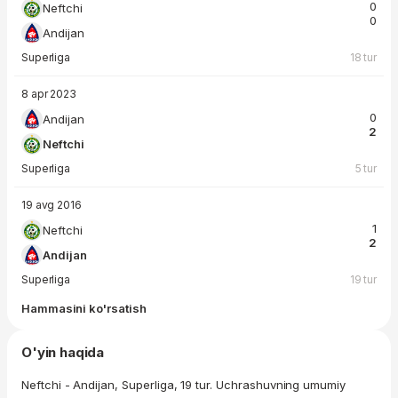
0
Neftchi
0
Andijan
Superliga
18 tur
8 apr 2023
0
Andijan
2
Neftchi
Superliga
5 tur
19 avg 2016
1
Neftchi
2
Andijan
Superliga
19 tur
Hammasini ko'rsatish
O'yin haqida
Neftchi - Andijan, Superliga, 19 tur. Uchrashuvning umumiy