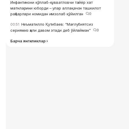
Инфантинони қўллаб-қувватловчи тайёр хат
матнларини юборди – улар аллақачон ташкилот
раҳбарлари номидан имзолаб қўйилган
0
Неъматилло Қутибаев: "Мағлубиятсиз
00:51
сериямиз ҳали давом этади деб ўйлайман"
0
Барча янгиликлар ›