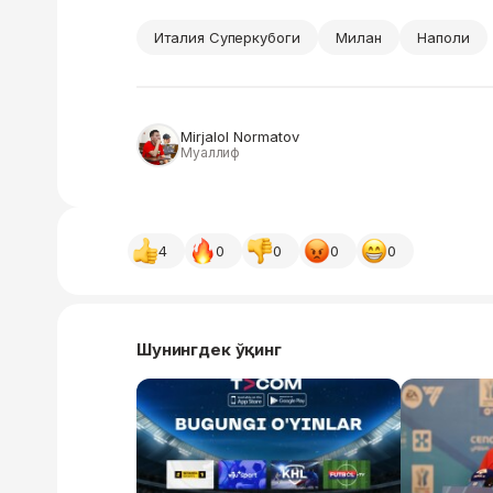
Италия Суперкубоги
Милан
Наполи
Mirjalol Normatov
Муаллиф
4
0
0
0
0
Шунингдек ўқинг