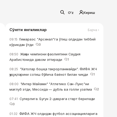
O'z
Кириш
Сўнгги янгиликлар
Барча ›
Гимараэс "Арсенал"га ўтиш олдидан тиббий
09:15
кўрикдан ўтди
0
Жаҳон чемпиони фаолиятини Саудия
08:50
Арабистонида давом эттиради
1
"Хатолар бошқа такрорланмайди". ФИФА ЖЧ
08:25
ҳуқуқларини сотиш бўйича баёнот билан чиқди
1
"Интер Майами" "Атлетико Сан-Луис"ни
08:00
мағлуб этди, Мессида — дубль ва голли узатма
2
Суперлига. Бугун 2-даврага старт берилади
07:41
0
ФИФА ЖЧ олдидан футбол ассоциацияларига
01:32