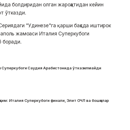
ойида болдиридан олган жароҳатидан кейин
т ўтказди.
 Сериядаги "Удинезе"га қарши баҳсда иштирок
Неаполь жамоаси Италия Суперкубоги
б боради.
я Суперкубоги Саудия Арабистонида ўтказилмайди
вим: Италия Суперкубоги финали, Элит ОЧЛ ва бошқалар