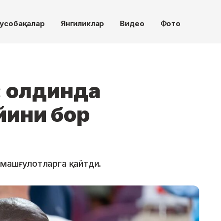
усобақалар
Янгиликлар
Видео
Фото
: олдинда
йини бор
 машғулотларга қайтди.