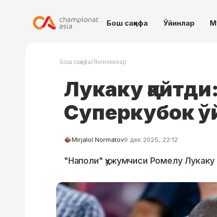
Бош саҳифа
Ўйинлар
М
/
Бош саҳифа
Янгиликлар
Лукаку қайтди
Суперкубок ў
Mirjalol Normatov
9 дек 2025, 22:12
"Наполи" ҳужумчиси Ромелу Лукаку