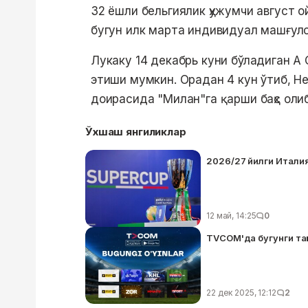
32 ёшли бельгиялик ҳужумчи август 
бугун илк марта индивидуал машғуло
Лукаку 14 декабрь куни бўладиган А
этиши мумкин. Орадан 4 кун ўтиб, 
доирасида "Милан"га қарши баҳс оли
Ўхшаш янгиликлар
2026/27 йилги Итали
12 май, 14:25
0
TVCOM'да бугунги тақ
22 дек 2025, 12:12
2