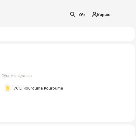
O'z
Кириш
Сўнгги воқеалар
76′
L. Kourouma Kourouma