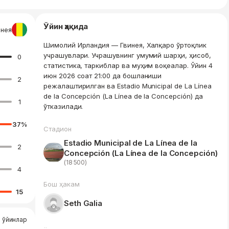
Ўйин ҳақида
инея
Шимолий Ирландия — Гвинея, Халқаро ўртоқлик
учрашувлари. Учрашувнинг умумий шарҳи, ҳисоб,
0
статистика, таркиблар ва муҳим воқеалар. Ўйин 4
июн 2026 соат 21:00 да бошланиши
2
режалаштирилган ва Estadio Municipal de La Línea
de la Concepción (La Línea de la Concepción) да
1
ўтказилади.
37
%
Стадион
Estadio Municipal de La Línea de la
2
Concepción (La Línea de la Concepción)
(18 500)
4
Бош ҳакам
15
Seth Galia
1 ўйинлар