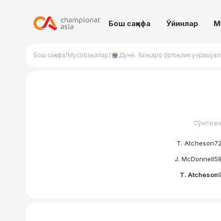
Бош саҳифа
Ўйинлар
М
/
/
Бош саҳифа
Мусобақалар
Дунё. Халқаро ўртоқлик учрашув
Сўнгги в
T. Atcheson
72
J. McDonnell
58
T. Atcheson
9