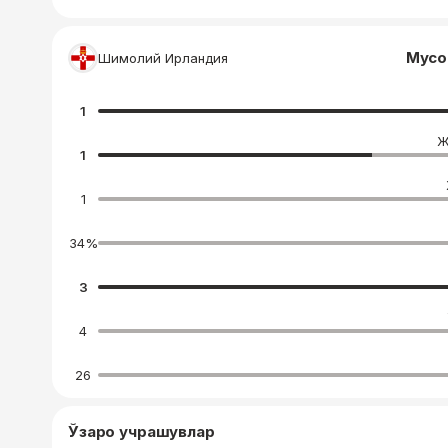
Мусо
Шимолий Ирландия
1
Ж
1
1
34
%
3
4
26
Ўзаро учрашувлар