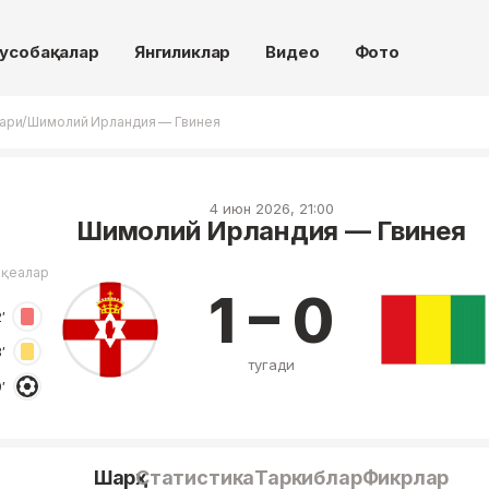
усобақалар
Янгиликлар
Видео
Фото
/
лари
Шимолий Ирландия — Гвинея
4 июн 2026, 21:00
Шимолий Ирландия — Гвинея
оқеалар
1 – 0
′
′
тугади
′
Шарҳ
Статистика
Таркиблар
Фикрлар