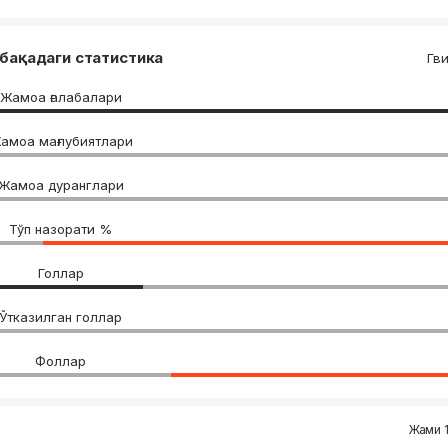
бақадаги статистика
Гв
Жамоа ғалабалари
амоа мағлубиятлари
Жамоа дуранглари
Тўп назорати %
Голлар
Ўтказилган голлар
Фоллар
Жами 