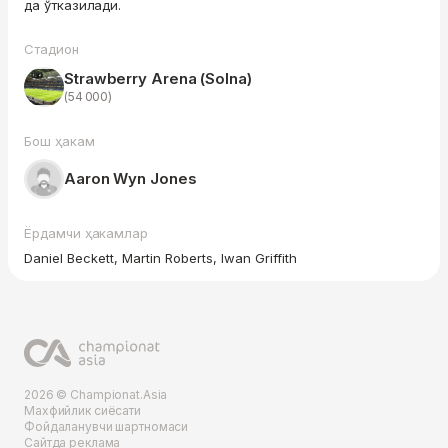
да ўтказилади.
Стадион
Strawberry Arena (Solna)
(54 000)
Бош ҳакам
Aaron Wyn Jones
Ёрдамчи ҳакамлар
Daniel Beckett, Martin Roberts, Iwan Griffith
2026 © Championat.Asia
Махфийлик сиёсати
Фойдаланувчи шартномаси
Сайтда реклама