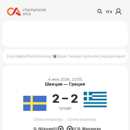
O'z
/
/
/
Бош саҳифа
Мусобақалар
Дунё. Халқаро ўртоқлик учрашувлари
Шв
4 июн 2026, 22:00
Швеция — Греция
2 – 2
тугади
Сўнгги воқеалар
Сўнгги воқеалар
G. Nilsson
69′
90′
G. Masouras