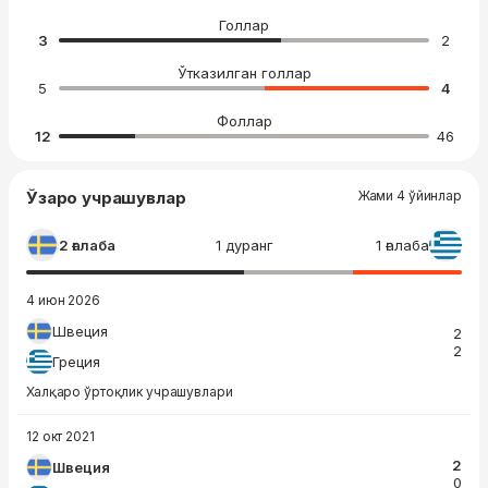
Голлар
3
2
Ўтказилган голлар
5
4
Фоллар
12
46
Ўзаро учрашувлар
Жами 4 ўйинлар
2 ғалаба
1 дуранг
1 ғалаба
4 июн 2026
Швеция
2
2
Греция
Халқаро ўртоқлик учрашувлари
12 окт 2021
2
Швеция
0