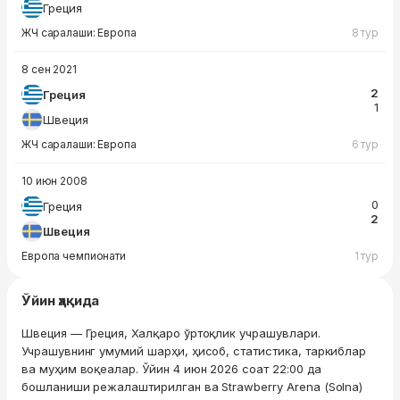
Греция
ЖЧ саралаши: Европа
8 тур
8 сен 2021
2
Греция
1
Швеция
ЖЧ саралаши: Европа
6 тур
10 июн 2008
0
Греция
2
Швеция
Европа чемпионати
1 тур
Ўйин ҳақида
Швеция — Греция, Халқаро ўртоқлик учрашувлари.
Учрашувнинг умумий шарҳи, ҳисоб, статистика, таркиблар
ва муҳим воқеалар. Ўйин 4 июн 2026 соат 22:00 да
бошланиши режалаштирилган ва Strawberry Arena (Solna)