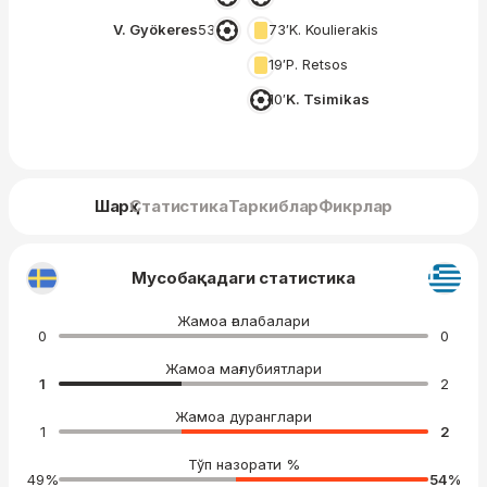
V. Gyökeres
53′
73′
K. Koulierakis
19′
P. Retsos
10′
K. Tsimikas
Шарҳ
Статистика
Таркиблар
Фикрлар
Мусобақадаги статистика
Жамоа ғалабалари
0
0
Жамоа мағлубиятлари
1
2
Жамоа дуранглари
1
2
Тўп назорати %
49
%
54
%