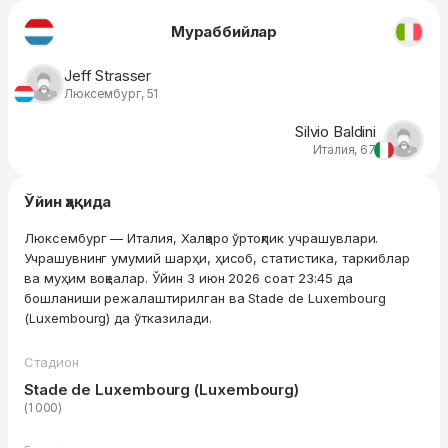
Мураббийлар
Jeff Strasser
Люксембург, 51
Silvio Baldini
Италия, 67
Ўйин ҳақида
Люксембург — Италия, Халқаро ўртоқлик учрашувлари.
Учрашувнинг умумий шарҳи, ҳисоб, статистика, таркиблар
ва муҳим воқеалар. Ўйин 3 июн 2026 соат 23:45 да
бошланиши режалаштирилган ва Stade de Luxembourg
(Luxembourg) да ўтказилади.
Стадион
Stade de Luxembourg (Luxembourg)
(1 000)