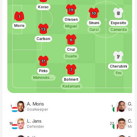
Korac
19
10
9
1
Olesen
Sinani
Esposito
Moris
Miguel
13
Curci
Camarda
D
Carlson
6
Cruz
Duarte
7
17
Cherubini
7
Pinto
Fini
Mahmutovic
Bohnert
Kadamani
A. Moris
G. 
1
1
Goalkeeper
Goal
L. Jans
C. F
18
22
Defender
Midfi