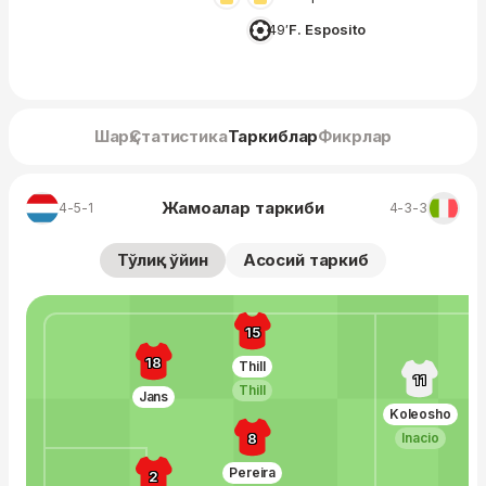
49′
F. Esposito
Шарҳ
Статистика
Таркиблар
Фикрлар
Жамоалар таркиби
4-5-1
4-3-3
Тўлиқ ўйин
Асосий таркиб
15
18
Thill
11
Thill
Jans
Koleosho
Inacio
8
Pereira
2