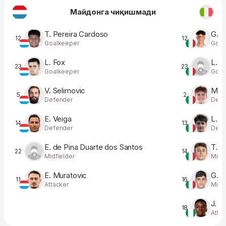
Майдонга чиқишмади
T. Pereira Cardoso
G. D
12
12
Goalkeeper
Goal
L. Fox
L. P
23
23
Goalkeeper
Goal
V. Selimovic
M. P
5
2
Defender
Defe
E. Veiga
L. R
14
13
Defender
Defe
E. de Pina Duarte dos Santos
T. Be
22
14
Midfielder
Midfi
E. Muratovic
G. F
11
16
Attacker
Midfi
J. E
18
Atta