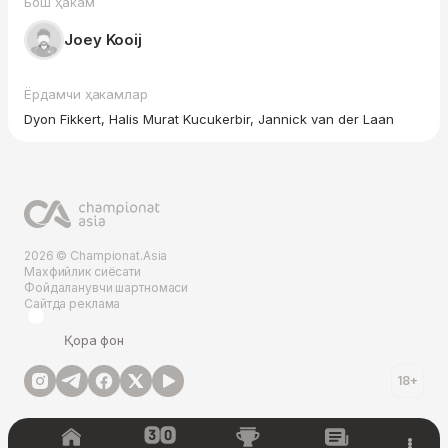
Бош ҳакам
Joey Kooij
Ёрдамчи ҳакамлар
Dyon Fikkert, Halis Murat Kucukerbir, Jannick van der Laan
2026 © Championat.Asia
Махфийлик сиёсати
Фойдаланувчи шартномаси
Сайтда реклама
Қора фон
18+