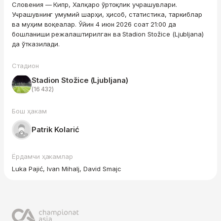
Словения — Кипр, Халқаро ўртоқлик учрашувлари.
Учрашувнинг умумий шарҳи, ҳисоб, статистика, таркиблар
ва муҳим воқеалар. Ўйин 4 июн 2026 соат 21:00 да
бошланиши режалаштирилган ва Stadion Stožice (Ljubljana)
да ўтказилади.
Стадион
Stadion Stožice (Ljubljana)
(16 432)
Бош ҳакам
Patrik Kolarić
Ёрдамчи ҳакамлар
Luka Pajić, Ivan Mihalj, David Smajc