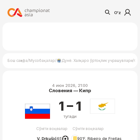
O'z
/
/
/
Бош саҳифа
Мусобақалар
Дунё. Халқаро ўртоқлик учрашувлари
Сл
4 июн 2026, 21:00
Словения — Кипр
1 – 1
тугади
Сўнгги воқеалар
Сўнгги воқеалар
V. Drkušić
65′
90′
F. Ribeiro de Freitas