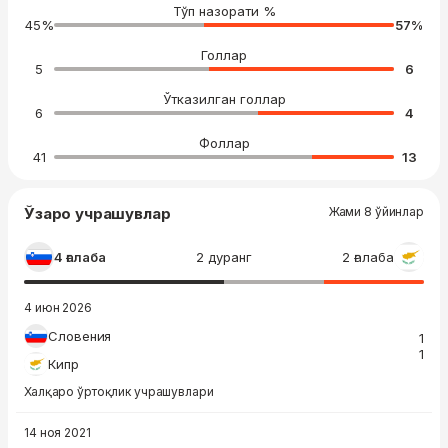
Тўп назорати %
45
%
57
%
Голлар
5
6
Ўтказилган голлар
6
4
Фоллар
41
13
Ўзаро учрашувлар
Жами 8 ўйинлар
4 ғалаба
2 дуранг
2 ғалаба
4 июн 2026
Словения
1
1
Кипр
Халқаро ўртоқлик учрашувлари
14 ноя 2021