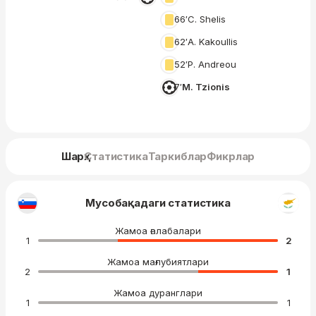
66′
C. Shelis
62′
A. Kakoullis
52′
P. Andreou
7′
M. Tzionis
Шарҳ
Статистика
Таркиблар
Фикрлар
Мусобақадаги статистика
Жамоа ғалабалари
1
2
Жамоа мағлубиятлари
2
1
Жамоа дуранглари
1
1