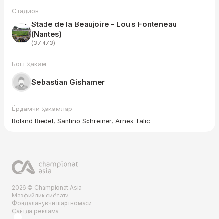
Стадион
Stade de la Beaujoire - Louis Fonteneau
(Nantes)
(37 473)
Бош ҳакам
Sebastian Gishamer
Ёрдамчи ҳакамлар
Roland Riedel, Santino Schreiner, Arnes Talic
2026 © Championat.Asia
Махфийлик сиёсати
Фойдаланувчи шартномаси
Сайтда реклама