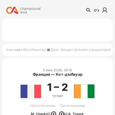
O'z
/
/
/
Бош саҳифа
Мусобақалар
Дунё. Халқаро ўртоқлик учрашувлари
Фр
5 июн 2026, 00:10
Франция — Кот-дъИвуар
1 – 2
тугади
Сўнгги воқеалар
Сўнгги воқеалар
M. Cherki
45′
84′
A. Traoré