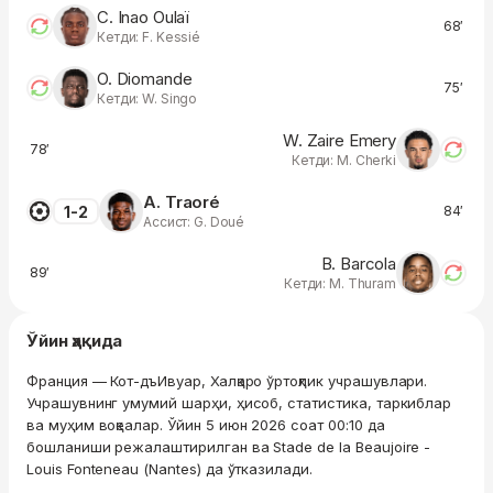
C. Inao Oulaï
68′
Кетди: F. Kessié
O. Diomande
75′
Кетди: W. Singo
W. Zaire Emery
78′
Кетди: M. Cherki
A. Traoré
1-2
84′
Ассист: G. Doué
B. Barcola
89′
Кетди: M. Thuram
Ўйин ҳақида
Франция — Кот-дъИвуар, Халқаро ўртоқлик учрашувлари.
Учрашувнинг умумий шарҳи, ҳисоб, статистика, таркиблар
ва муҳим воқеалар. Ўйин 5 июн 2026 соат 00:10 да
бошланиши режалаштирилган ва Stade de la Beaujoire -
Louis Fonteneau (Nantes) да ўтказилади.