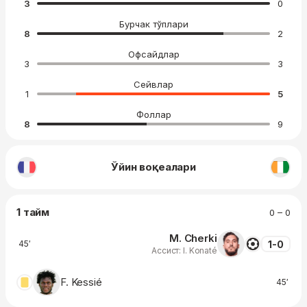
3
0
Бурчак тўплари
8
2
Офсайдлар
3
3
Сейвлар
1
5
Фоллар
8
9
Ўйин воқеалари
1 тайм
0 – 0
M. Cherki
1-0
45′
Ассист: I. Konaté
F. Kessié
45′