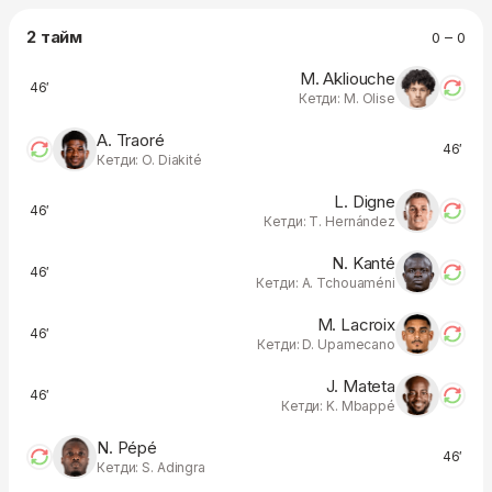
2 тайм
0 – 0
M. Akliouche
46′
Кетди: M. Olise
A. Traoré
46′
Кетди: O. Diakité
L. Digne
46′
Кетди: T. Hernández
N. Kanté
46′
Кетди: A. Tchouaméni
M. Lacroix
46′
Кетди: D. Upamecano
J. Mateta
46′
Кетди: K. Mbappé
N. Pépé
46′
Кетди: S. Adingra