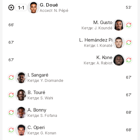
G. Doué
1-1
53′
Ассист: N. Pépé
M. Gusto
66′
Кетди: J. Koundé
L. Hernández Pi
67′
Кетди: I. Konaté
K. Kone
67′
Кетди: A. Rabiot
I. Sangaré
67′
Кетди: Y. Diomande
B. Touré
67′
Кетди: S. Wahi
A. Bonny
68′
Кетди: S. Fofana
C. Operi
68′
Кетди: G. Konan