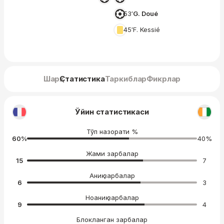
53′
G. Doué
45′
F. Kessié
Шарҳ
Статистика
Таркиблар
Фикрлар
Ўйин статистикаси
Тўп назорати %
60
%
40
%
Жами зарбалар
15
7
Аниқ зарбалар
6
3
Ноаниқ зарбалар
9
4
Блокланган зарбалар