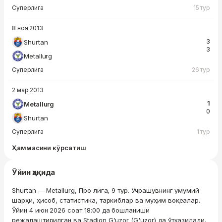
Суперлига
15 тур
8 ноя 2013
3
Shurtan
3
Metallurg
Суперлига
26 тур
2 мар 2013
1
Metallurg
0
Shurtan
Суперлига
1 тур
Ҳаммасини кўрсатиш
Ўйин ҳақида
Shurtan — Metallurg, Про лига, 9 тур. Учрашувнинг умумий
шарҳи, ҳисоб, статистика, таркиблар ва муҳим воқеалар.
Ўйин 4 июн 2026 соат 18:00 да бошланиши
режалаштирилган ва Stadion G'uzor (G'uzor) да ўтказилади.