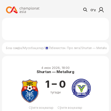
O'z
/
/
/
Бош саҳифа
Мусобақалар
Ўзбекистон. Про лига
Shurtan — Metallurg
4 июн 2026, 18:00
Shurtan — Metallurg
1 – 0
тугади
Сўнгги воқеалар
Сўнгги воқеалар