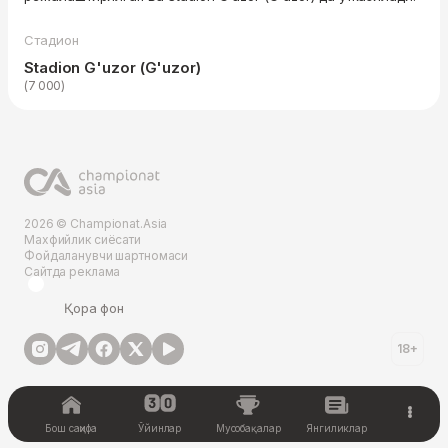
Стадион
Stadion G'uzor (G'uzor)
(7 000)
2026 © Championat.Asia
Махфийлик сиёсати
Фойдаланувчи шартномаси
Сайтда реклама
Қора фон
18+
Бош саҳифа
Ўйинлар
Мусобақалар
Янгиликлар