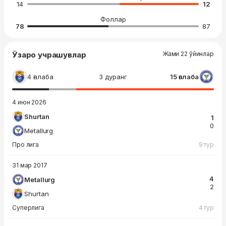
14
12
Фоллар
78
87
Ўзаро учрашувлар
Жами 22 ўйинлар
4 ғалаба
3 дуранг
15 ғалаба
4 июн 2026
Shurtan
1
0
Metallurg
Про лига
9 тур
31 мар 2017
4
Metallurg
2
Shurtan
Суперлига
4 тур