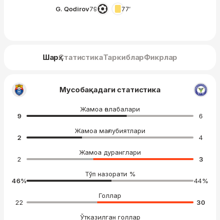
G. Qodirov
79′
77′
Шарҳ
Статистика
Таркиблар
Фикрлар
Мусобақадаги статистика
Жамоа ғалабалари
9
6
Жамоа мағлубиятлари
2
4
Жамоа дуранглари
2
3
Тўп назорати %
46
%
44
%
Голлар
22
30
Ўтказилган голлар