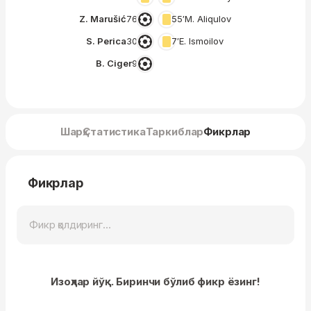
Z. Marušić
76′
55′
M. Aliqulov
S. Perica
30′
7′
E. Ismoilov
B. Ciger
9′
Шарҳ
Статистика
Таркиблар
Фикрлар
Фикрлар
Изоҳлар йўқ. Биринчи бўлиб фикр ёзинг!