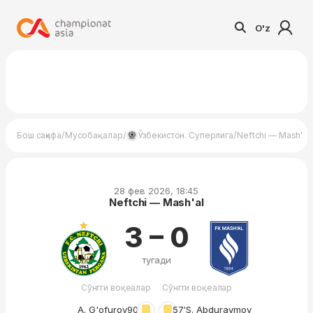
O'z
/
/
/
Бош саҳифа
Мусобақалар
Ўзбекистон. Суперлига
Neftchi — Mash'al
28 фев 2026, 18:45
Neftchi — Mash'al
3 – 0
тугади
Сўнгги воқеалар
Сўнгги воқеалар
A. G'ofurov
90′
57′
S. Abduraymov