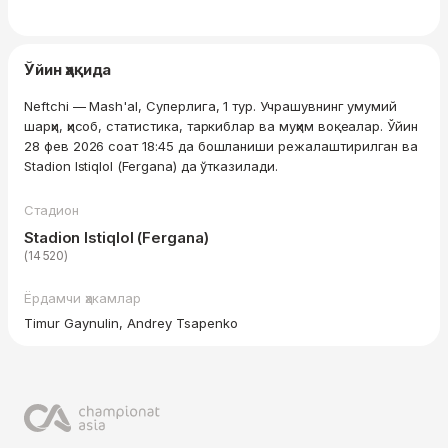
Ўйин ҳақида
Neftchi — Mash'al, Суперлига, 1 тур. Учрашувнинг умумий
шарҳи, ҳисоб, статистика, таркиблар ва муҳим воқеалар. Ўйин
28 фев 2026 соат 18:45 да бошланиши режалаштирилган ва
Stadion Istiqlol (Fergana) да ўтказилади.
Стадион
Stadion Istiqlol (Fergana)
(14 520)
Ёрдамчи ҳакамлар
Timur Gaynulin, Andrey Tsapenko