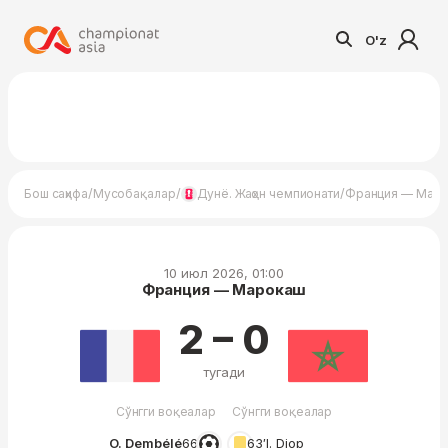
O'z
/
/
/
Бош саҳифа
Мусобақалар
Дунё. Жаҳон чемпионати
Франция — Мар
10 июл 2026, 01:00
Франция — Марокаш
2 – 0
тугади
Сўнгги воқеалар
Сўнгги воқеалар
O. Dembélé
66′
63′
I. Diop