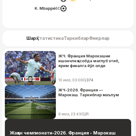
K. Mbappé
60′
Шарҳ
Статистика
Таркиблар
Фикрлар
ЖЧ. Франция Марокашни
ишончли ҳисобда мағлуб этиб,
ярим финалга йўл олди
10 июл, 03:00
374
ЖЧ-2026. Франция —
Марокаш. Таркиблар маълум
9 июл, 23:43
21
Жаҳон чемпионати-2026. Франция - Марокаш