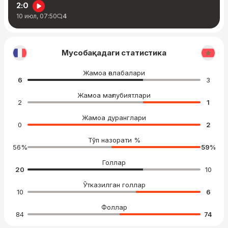
2:0
10 июл, 07:50
4
Мусобақадаги статистика
Жамоа ғалабалари
6
3
Жамоа мағлубиятлари
2
1
Жамоа дуранглари
0
2
Тўп назорати %
56
%
59
%
Голлар
20
10
Ўтказилган голлар
10
6
Фоллар
84
74