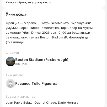
Халқаро ўртоқлик учрашувлари
Ўйин ҳақида
Франция — Марокаш, Жаҳон чемпионати. Учрашувнинг
умумий шарҳи, ҳисоб, статистика, таркиблар ва муҳим
воқеалар. Ўйин 10 июл 2026 соат 01:00 да бошланиши
режалаштирилган ва Boston Stadium (Foxborough) да
ўтказилади.
Стадион
Boston Stadium (Foxborough)
(66 829)
Бош ҳакам
Facundo Tello Figueroa
Ёрдамчи ҳакамлар
Juan Pablo Belatti, Gabriel Chade, Darío Herrera