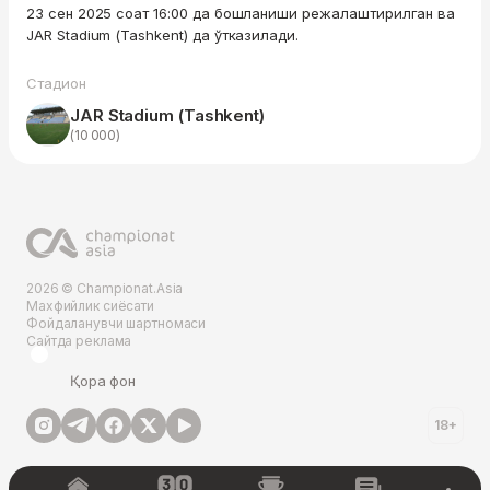
23 сен 2025 соат 16:00 да бошланиши режалаштирилган ва
JAR Stadium (Tashkent) да ўтказилади.
Стадион
JAR Stadium (Tashkent)
(10 000)
2026 © Championat.Asia
Махфийлик сиёсати
Фойдаланувчи шартномаси
Сайтда реклама
Қора фон
18+