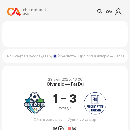
O'z
/
/
/
Бош саҳифа
Мусобақалар
Ўзбекистон. Про лига
Olympic — FarDu
23 сен 2025, 16:00
Olympic — FarDu
1 – 3
тугади
Сўнгги воқеалар
Сўнгги воқеалар
86′
80′