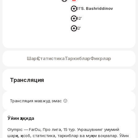
61′
S. Bashriddinov
42′
12′
Шарҳ
Статистика
Таркиблар
Фикрлар
Трансляция
Трансляция мавжуд эмас 🙁
Ўйин ҳақида
Olympic — FarDu, Про лига, 15 тур. Учрашувнинг умумий
шарҳи, ҳисоб, статистика, таркиблар ва муҳим воқеалар. Ўйин