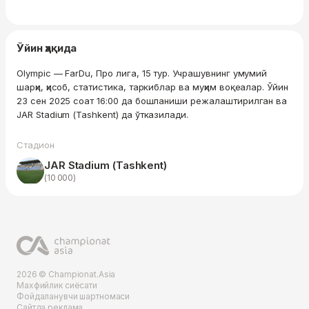
Ўйин ҳақида
Olympic — FarDu, Про лига, 15 тур. Учрашувнинг умумий
шарҳи, ҳисоб, статистика, таркиблар ва муҳим воқеалар. Ўйин
23 сен 2025 соат 16:00 да бошланиши режалаштирилган ва
JAR Stadium (Tashkent) да ўтказилади.
Стадион
JAR Stadium (Tashkent)
(10 000)
2026 © Championat.Asia
Махфийлик сиёсати
Фойдаланувчи шартномаси
Сайтда реклама