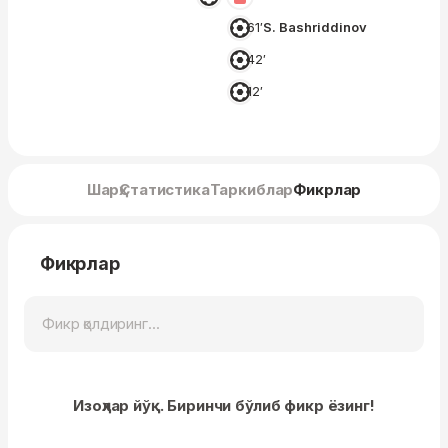
61′
S. Bashriddinov
42′
12′
Шарҳ
Статистика
Таркиблар
Фикрлар
Фикрлар
Изоҳлар йўқ. Биринчи бўлиб фикр ёзинг!