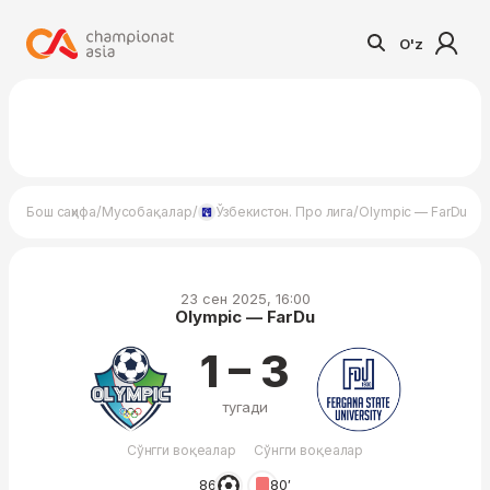
O'z
/
/
/
Бош саҳифа
Мусобақалар
Ўзбекистон. Про лига
Olympic — FarDu
23 сен 2025, 16:00
Olympic — FarDu
1 – 3
тугади
Сўнгги воқеалар
Сўнгги воқеалар
86′
80′