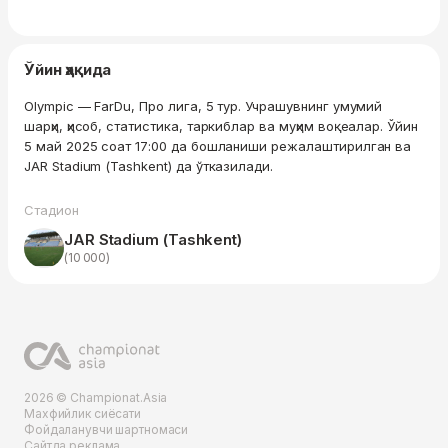
Ўйин ҳақида
Olympic — FarDu, Про лига, 5 тур. Учрашувнинг умумий
шарҳи, ҳисоб, статистика, таркиблар ва муҳим воқеалар. Ўйин
5 май 2025 соат 17:00 да бошланиши режалаштирилган ва
JAR Stadium (Tashkent) да ўтказилади.
Стадион
JAR Stadium (Tashkent)
(10 000)
2026 © Championat.Asia
Махфийлик сиёсати
Фойдаланувчи шартномаси
Сайтда реклама