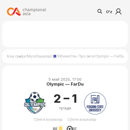
O'z
/
/
/
Бош саҳифа
Мусобақалар
Ўзбекистон. Про лига
Olympic — FarDu
5 май 2025, 17:00
Olympic — FarDu
2 – 1
тугади
Сўнгги воқеалар
Сўнгги воқеалар
88′
90′