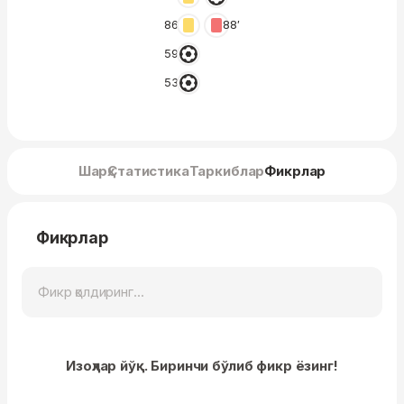
86′
88′
59′
53′
Шарҳ
Статистика
Таркиблар
Фикрлар
Фикрлар
Изоҳлар йўқ. Биринчи бўлиб фикр ёзинг!