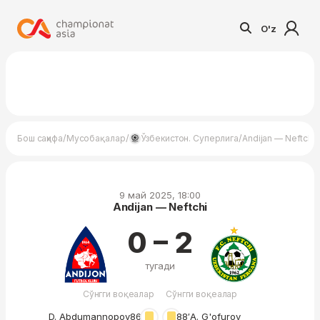
O'z
/
/
/
Бош саҳифа
Мусобақалар
Ўзбекистон. Суперлига
Andijan — Neftchi
9 май 2025, 18:00
Andijan — Neftchi
0 – 2
тугади
Сўнгги воқеалар
Сўнгги воқеалар
D. Abdumannopov
86′
88′
A. G'ofurov