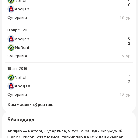
Neftchi
0
Andijan
Суперлига
18 тур
8 апр 2023
0
Andijan
2
Neftchi
Суперлига
5 тур
19 авг 2016
1
Neftchi
2
Andijan
Суперлига
19 тур
Ҳаммасини кўрсатиш
Ўйин ҳақида
Andijan — Neftchi, Суперлига, 9 тур. Учрашувнинг умумий
шарҳи, ҳисоб, статистика, таркиблар ва муҳим воқеалар.