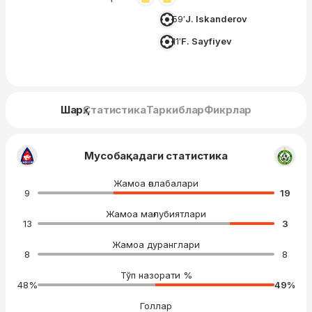
59′
J. Iskanderov
11′
F. Sayfiyev
Шарҳ
Статистика
Таркиблар
Фикрлар
Мусобақадаги статистика
Жамоа ғалабалари
9
19
Жамоа мағлубиятлари
13
3
Жамоа дуранглари
8
8
Тўп назорати %
48
%
49
%
Голлар