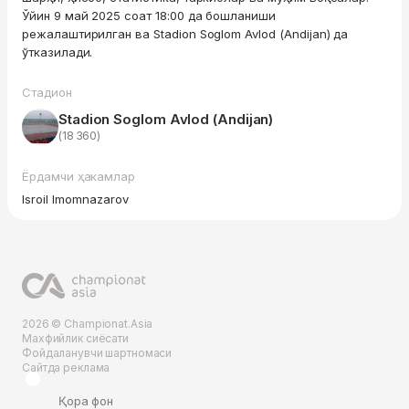
Ўйин 9 май 2025 соат 18:00 да бошланиши
режалаштирилган ва Stadion Soglom Avlod (Andijan) да
ўтказилади.
Стадион
Stadion Soglom Avlod (Andijan)
(18 360)
Ёрдамчи ҳакамлар
Isroil Imomnazarov
2026 © Championat.Asia
Махфийлик сиёсати
Фойдаланувчи шартномаси
Сайтда реклама
Қора фон