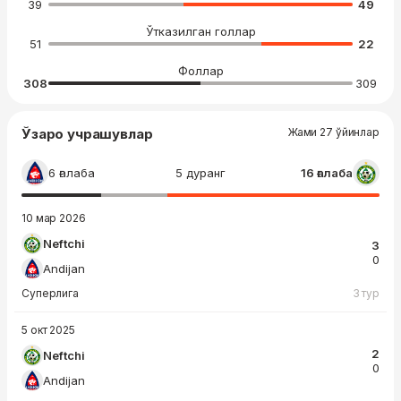
39
49
Ўтказилган голлар
51
22
Фоллар
308
309
Ўзаро учрашувлар
Жами 27 ўйинлар
6 ғалаба
5 дуранг
16 ғалаба
10 мар 2026
Neftchi
3
0
Andijan
Суперлига
3 тур
5 окт 2025
2
Neftchi
0
Andijan