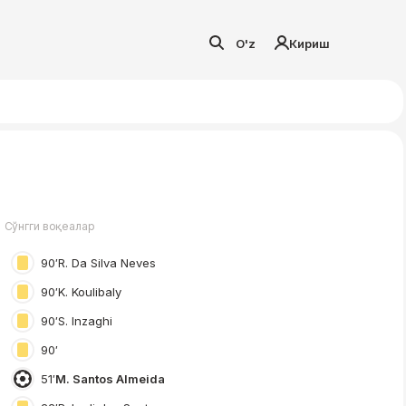
O'z
Кириш
Сўнгги воқеалар
90′
R. Da Silva Neves
90′
K. Koulibaly
90′
S. Inzaghi
90′
51′
M. Santos Almeida