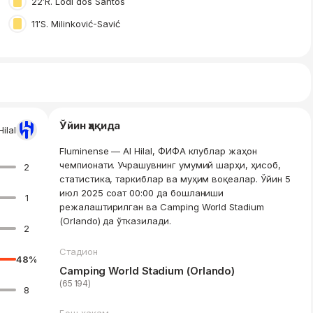
22′
R. Lodi dos Santos
11′
S. Milinković-Savić
Ўйин ҳақида
Hilal
Fluminense — Al Hilal, ФИФА клублар жаҳон
чемпионати. Учрашувнинг умумий шарҳи, ҳисоб,
2
статистика, таркиблар ва муҳим воқеалар. Ўйин 5
июл 2025 соат 00:00 да бошланиши
1
режалаштирилган ва Camping World Stadium
(Orlando) да ўтказилади.
2
Стадион
48
%
Camping World Stadium (Orlando)
(65 194)
8