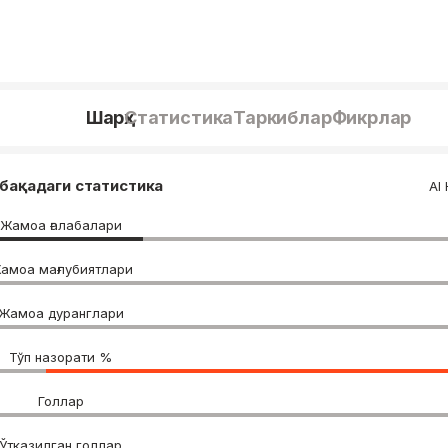
Шарҳ
Статистика
Таркиблар
Фикрлар
бақадаги статистика
Al 
Жамоа ғалабалари
амоа мағлубиятлари
Жамоа дуранглари
Тўп назорати %
Голлар
Ўтказилган голлар