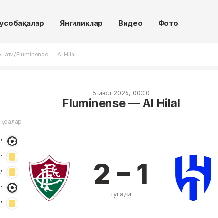
усобақалар
Янгиликлар
Видео
Фото
/
онати
Fluminense — Al Hilal
5 июл 2025, 00:00
Fluminense — Al Hilal
оқеалар
′
′
2 – 1
′
′
тугади
′