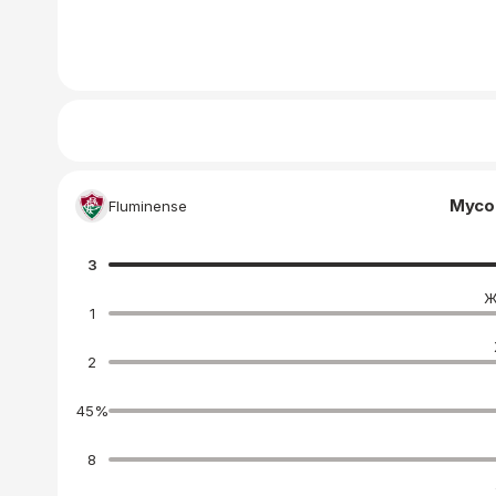
Мусо
Fluminense
3
Ж
1
2
45
%
8