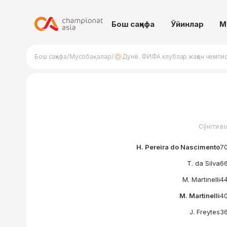
Бош саҳифа
Ўйинлар
М
/
/
Бош саҳифа
Мусобақалар
Дунё. ФИФА клублар жаҳон чемпи
Сўнгги в
H. Pereira do Nascimento
70
T. da Silva
66
M. Martinelli
44
M. Martinelli
40
J. Freytes
36