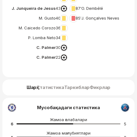
J. Junqueira de Jesus
43′
87′
O. Dembélé
M. Gusto
40′
85′
J. Gonçalves Neves
M. Caicedo Corozo
36′
P. Lomba Neto
34′
C. Palmer
30′
C. Palmer
22′
Шарҳ
Статистика
Таркиблар
Фикрлар
Мусобақадаги статистика
Жамоа ғалабалари
6
5
Жамоа мағлубиятлари