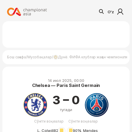
O'z
/
/
/
Бош саҳифа
Мусобақалар
Дунё. ФИФА клублар жаҳон чемпионати
C
14 июл 2025, 00:00
Chelsea — Paris Saint Germain
3 – 0
тугади
Сўнгги воқеалар
Сўнгги воқеалар
L. Colwill
82′
90′
N. Mendes