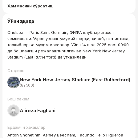
Ҳаммасини кўрсатиш
Ўйин ҳақида
Chelsea — Paris Saint Germain, ФИФА клублар жаҳон
чемпионати. Учрашувнинг умумий шарҳи, ҳисоб, статистика,
таркиблар ва муҳим воқеалар. Ўйин 14 июл 2025 соат 00:00
да бошланиши режалаштирилган ва New York New Jersey
Stadium (East Rutherford) да ўтказилади.
Стадион
New York New Jersey Stadium (East Rutherford)
(82 500)
Бош ҳакам
Alireza Faghani
Ёрдамчи ҳакамлар
Anton Shchetinin, Ashley Beecham, Facundo Tello Figueroa