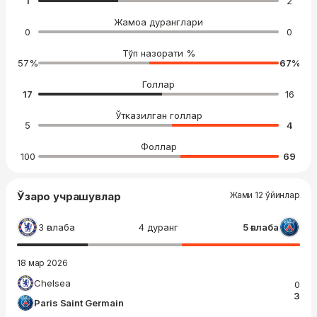
1
2
Жамоа дуранглари
0
0
Тўп назорати %
57
%
67
%
Голлар
17
16
Ўтказилган голлар
5
4
Фоллар
100
69
Ўзаро учрашувлар
Жами 12 ўйинлар
3 ғалаба
4 дуранг
5 ғалаба
18 мар 2026
Chelsea
0
3
Paris Saint Germain