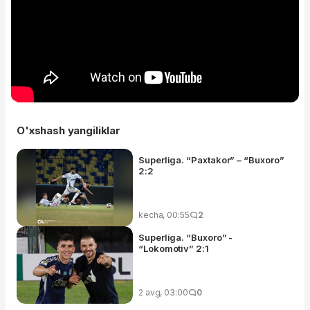
O'xshash yangiliklar
Superliga. “Paxtakor” – “Buxoro”
2:2
kecha, 00:55
2
Superliga. “Buxoro” -
“Lokomotiv” 2:1
2 avg, 03:00
0