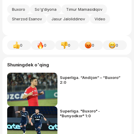
Buxoro
So'g'diyona
Timur Mamasidiqov
Sherzod Esanov
Jasur Jaloliddinov
Video
0
0
0
0
0
Shuningdek o'qing
Superliga. “Andijon” – “Buxoro”
2:0
Superliga. "Buxoro" -
"Bunyodkor" 1:0