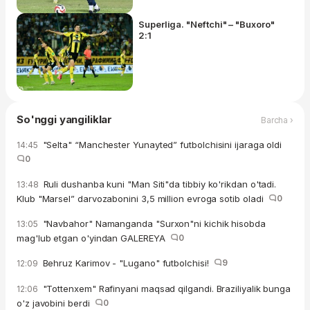
Superliga. "Neftchi" – "Buxoro"
2:1
So'nggi yangiliklar
Barcha ›
"Selta" “Manchester Yunayted” futbolchisini ijaraga oldi
14:45
0
Ruli dushanba kuni "Man Siti"da tibbiy ko'rikdan o'tadi.
13:48
Klub "Marsel” darvozabonini 3,5 million evroga sotib oladi
0
"Navbahor" Namanganda "Surxon"ni kichik hisobda
13:05
mag'lub etgan o'yindan GALEREYA
0
Behruz Karimov - "Lugano" futbolchisi!
9
12:09
"Tottenxem" Rafinyani maqsad qilgandi. Braziliyalik bunga
12:06
o'z javobini berdi
0