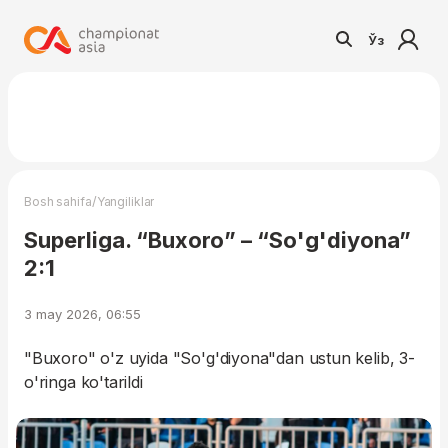
Ўз
/
Bosh sahifa
Yangiliklar
Superliga. “Buxoro” – “So'g'diyona”
2:1
3 may 2026, 06:55
"Buxoro" o'z uyida "So'g'diyona"dan ustun kelib, 3-
o'ringa ko'tarildi