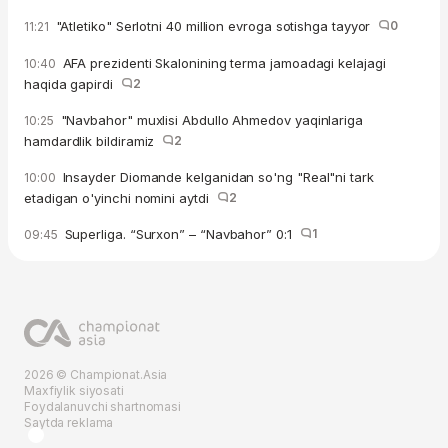
"Atletiko" Serlotni 40 million evroga sotishga tayyor
0
11:21
AFA prezidenti Skalonining terma jamoadagi kelajagi
10:40
haqida gapirdi
2
"Navbahor" muxlisi Abdullo Ahmedov yaqinlariga
10:25
hamdardlik bildiramiz
2
Insayder Diomande kelganidan so'ng "Real"ni tark
10:00
etadigan o'yinchi nomini aytdi
2
Superliga. “Surxon” – “Navbahor” 0:1
1
09:45
2026 © Championat.Asia
Maxfiylik siyosati
Foydalanuvchi shartnomasi
Saytda reklama