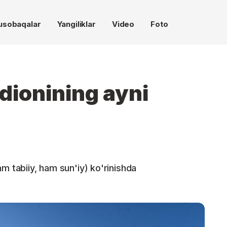
usobaqalar
Yangiliklar
Video
Foto
dionining ayni
m tabiiy, ham sun'iy) ko'rinishda