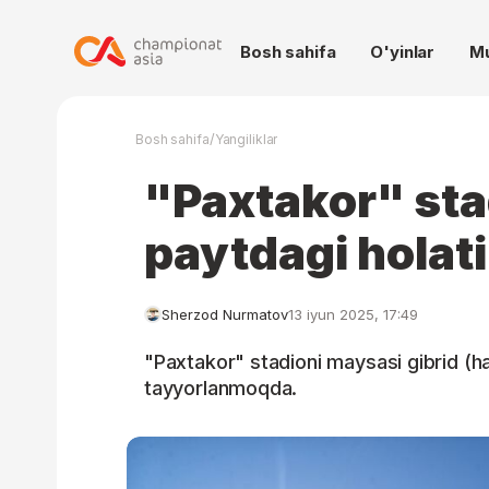
Bosh sahifa
O'yinlar
M
/
Bosh sahifa
Yangiliklar
"Paxtakor" sta
paytdagi holati
Sherzod Nurmatov
13 iyun 2025, 17:49
"Paxtakor" stadioni maysasi gibrid (ha
tayyorlanmoqda.