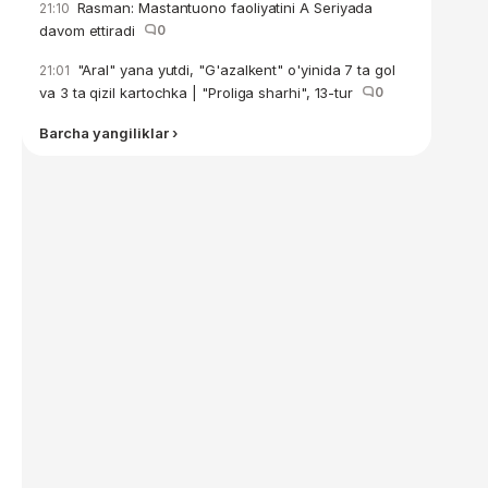
Rasman: Mastantuono faoliyatini A Seriyada
21:10
davom ettiradi
0
"Aral" yana yutdi, "G'azalkent" o'yinida 7 ta gol
21:01
va 3 ta qizil kartochka | "Proliga sharhi", 13-tur
0
Barcha yangiliklar ›