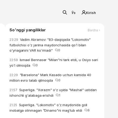
Ўз
Kirish
So'nggi yangiliklar
Barcha ›
Vadim Abramov: "83-daqiqada "Lokomotiv"
23:29
futbolchisi o'z jarima maydonchasida qo'l bilan
o'ynaganini VAR ko'rmadi"
0
Ismael Bennaser "Milan"ni tark etdi, u Osiyo sari
22:59
yo'l olmoqda
0
"Barselona" Mark Kasado uchun kamida 40
22:29
million evro talab qilmoqda
0
Superliga. "Xorazm" o'z uyida "Mashal" ustidan
21:57
ishonchli g'alabaga erishdi
1
Superliga. "Lokomotiv" o'z maydonida goli
21:25
inobatga olinmagan "Dinamo"ni mag'lub etdi
6