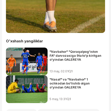
O'xshash yangiliklar
"Navbahor" "Qoraqalpog'iston
FA" darvozasiga 9ta to'p kiritgan
o'yindan GALEREYA
13 may, 02:01
1
"Nasaf" va "Navbahor" 1
ochkodan bo'lishib olgan
o'yindan GALEREYA
5 may, 13:31
1