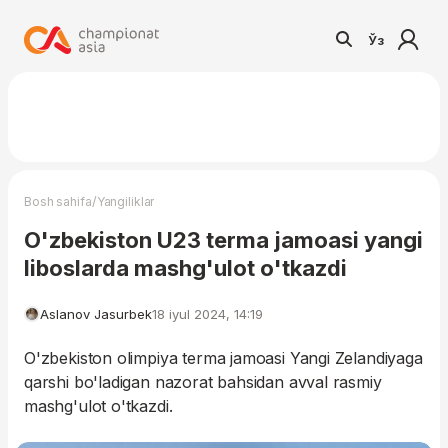
Ўз
/
Bosh sahifa
Yangiliklar
O'zbekiston U23 terma jamoasi yangi
liboslarda mashg'ulot o'tkazdi
Aslanov Jasurbek
18 iyul 2024, 14:19
O'zbekiston olimpiya terma jamoasi Yangi Zelandiyaga
qarshi bo'ladigan nazorat bahsidan avval rasmiy
mashg'ulot o'tkazdi.