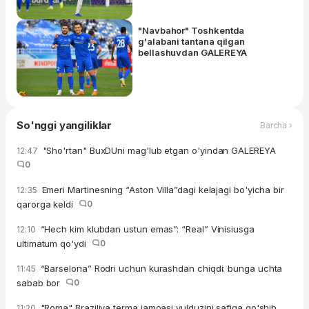
"Navbahor" Toshkentda
g'alabani tantana qilgan
bellashuvdan GALEREYA
So'nggi yangiliklar
Barcha ›
"Sho'rtan" BuxDUni mag'lub etgan o'yindan GALEREYA
12:47
0
Emeri Martinesning “Aston Villa”dagi kelajagi bo'yicha bir
12:35
qarorga keldi
0
“Hech kim klubdan ustun emas”: “Real” Vinisiusga
12:10
ultimatum qo'ydi
0
“Barselona” Rodri uchun kurashdan chiqdi: bunga uchta
11:45
sabab bor
0
"Roma" Braziliya terma jamoasi yulduzini safiga qo'shib
11:20