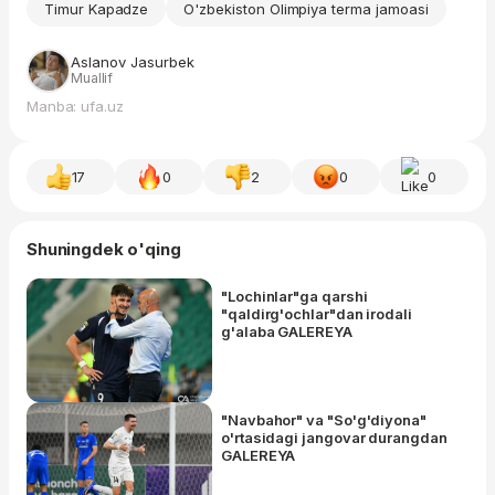
Timur Kapadze
O'zbekiston Olimpiya terma jamoasi
Aslanov Jasurbek
Muallif
Manba: ufa.uz
17
0
2
0
0
Shuningdek o'qing
"Lochinlar"ga qarshi
"qaldirg'ochlar"dan irodali
g'alaba GALEREYA
"Navbahor" va "So'g'diyona"
o'rtasidagi jangovar durangdan
GALEREYA