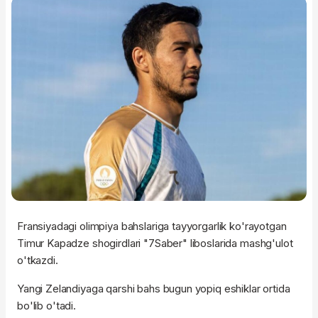
Fransiyadagi olimpiya bahslariga tayyorgarlik ko'rayotgan
Timur Kapadze shogirdlari "7Saber" liboslarida mashg'ulot
o'tkazdi.
Yangi Zelandiyaga qarshi bahs bugun yopiq eshiklar ortida
bo'lib o'tadi.