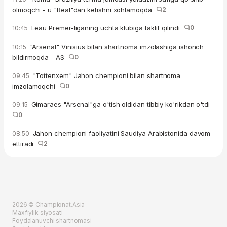
olmoqchi - u "Real"dan ketishni xohlamoqda
2
Leau Premer-liganing uchta klubiga taklif qilindi
0
10:45
"Arsenal" Vinisius bilan shartnoma imzolashiga ishonch
10:15
bildirmoqda - AS
0
"Tottenxem" Jahon chempioni bilan shartnoma
09:45
imzolamoqchi
0
Gimaraes "Arsenal"ga o'tish oldidan tibbiy ko'rikdan o'tdi
09:15
0
Jahon chempioni faoliyatini Saudiya Arabistonida davom
08:50
ettiradi
2
2026 © Championat.Asia
Maxfiylik siyosati
Foydalanuvchi shartnomasi