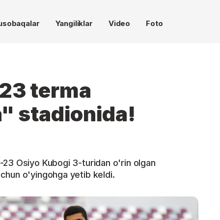
usobaqalar
Yangiliklar
Video
Foto
-23 terma
a" stadionida!
-23 Osiyo Kubogi 3-turidan o'rin olgan
chun o'yingohga yetib keldi.