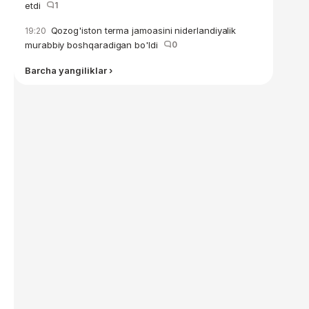
etdi
1
Qozog'iston terma jamoasini niderlandiyalik
19:20
murabbiy boshqaradigan bo'ldi
0
Barcha yangiliklar ›