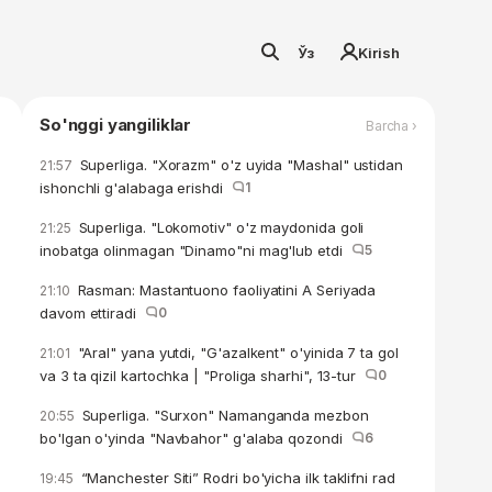
Ўз
Kirish
So'nggi yangiliklar
Barcha ›
Superliga. "Xorazm" o'z uyida "Mashal" ustidan
21:57
ishonchli g'alabaga erishdi
1
Superliga. "Lokomotiv" o'z maydonida goli
21:25
inobatga olinmagan "Dinamo"ni mag'lub etdi
5
Rasman: Mastantuono faoliyatini A Seriyada
21:10
davom ettiradi
0
"Aral" yana yutdi, "G'azalkent" o'yinida 7 ta gol
21:01
va 3 ta qizil kartochka | "Proliga sharhi", 13-tur
0
Superliga. "Surxon" Namanganda mezbon
20:55
bo'lgan o'yinda "Navbahor" g'alaba qozondi
6
“Manchester Siti” Rodri bo'yicha ilk taklifni rad
19:45