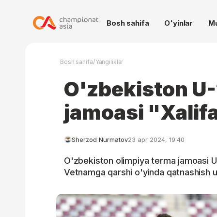
Bosh sahifa
O'yinlar
M
/
Bosh sahifa
Yangiliklar
O'zbekiston U
jamoasi "Xalif
Sherzod Nurmatov
23 apr 2024, 19:40
O'zbekiston olimpiya terma jamoasi U
Vetnamga qarshi o'yinda qatnashish u