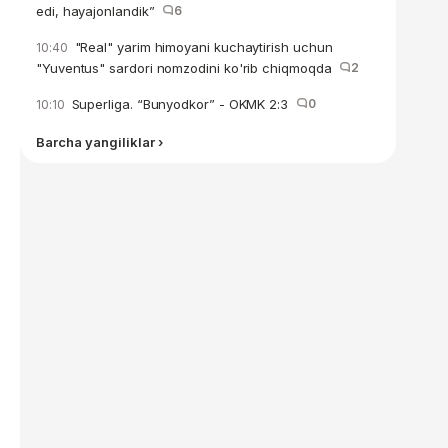
edi, hayajonlandik”
6
"Real" yarim himoyani kuchaytirish uchun
10:40
"Yuventus" sardori nomzodini ko'rib chiqmoqda
2
Superliga. “Bunyodkor” - OKMK 2:3
0
10:10
Barcha yangiliklar ›