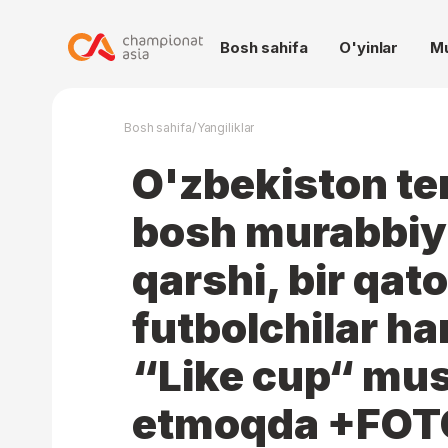
Bosh sahifa
O'yinlar
M
/
Bosh sahifa
Yangiliklar
O'zbekiston te
bosh murabbiyi
qarshi, bir qat
futbolchilar ha
“Like cup“ mu
etmoqda +FO