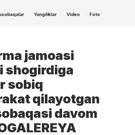
usobaqalar
Yangiliklar
Video
Foto
rma jamoasi
 shogirdiga
or sobiq
rakat qilayotgan
sobaqasi davom
TOGALEREYA