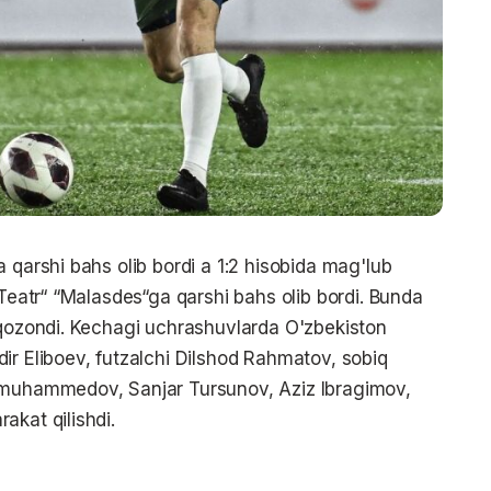
 qarshi bahs olib bordi a 1:2 hisobida mag'lub
 Teatr“ “Malasdes“ga qarshi bahs olib bordi. Bunda
 qozondi. Kechagi uchrashuvlarda O'zbekiston
ir Eliboev, futzalchi Dilshod Rahmatov, sobiq
olmuhammedov, Sanjar Tursunov, Aziz Ibragimov,
akat qilishdi.