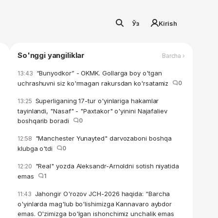
Ўз
Kirish
So'nggi yangiliklar
Barcha ›
“Bunyodkor” - OKMK. Gollarga boy o'tgan
13:43
uchrashuvni siz ko'rmagan rakursdan ko'rsatamiz
0
Superliganing 17-tur o'yinlariga hakamlar
13:25
tayinlandi, "Nasaf" - "Paxtakor" o'yinini Najafaliev
boshqarib boradi
0
"Manchester Yunayted" darvozaboni boshqa
12:58
klubga o'tdi
0
"Real" yozda Aleksandr-Arnoldni sotish niyatida
12:20
emas
1
Jahongir O'rozov JCH-2026 haqida: “Barcha
11:43
o'yinlarda mag'lub bo'lishimizga Kannavaro aybdor
emas. O'zimizga bo'lgan ishonchimiz unchalik emas