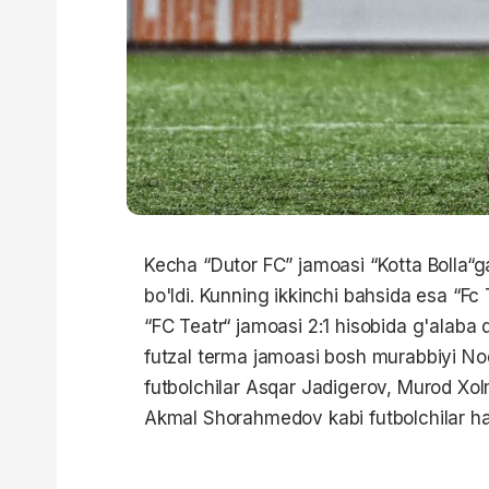
Kecha “Dutor FC” jamoasi “Kotta Bolla“ga
bo'ldi. Kunning ikkinchi bahsida esa “Fc
“FC Teatr“ jamoasi 2:1 hisobida g'alaba
futzal terma jamoasi bosh murabbiyi Nod
futbolchilar Asqar Jadigerov, Murod X
Akmal Shorahmedov kabi futbolchilar har