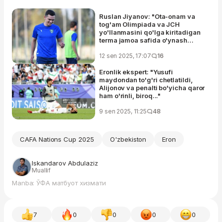
Ruslan Jiyanov: "Ota-onam va
tog'am Olimpiada va JCH
yo'llanmasini qo'lga kiritadigan
terma jamoa safida o'ynash
nasib etsin, deb duo qilishardi"
12 sen 2025, 17:07
16
Eronlik ekspert: "Yusufi
maydondan to'g'ri chetlatildi,
Alijonov va penalti bo'yicha qaror
ham o'rinli, biroq..."
9 sen 2025, 11:25
48
CAFA Nations Cup 2025
O'zbekiston
Eron
Iskandarov Abdulaziz
Muallif
Manba: ЎФА матбуот хизмати
7
0
0
0
0