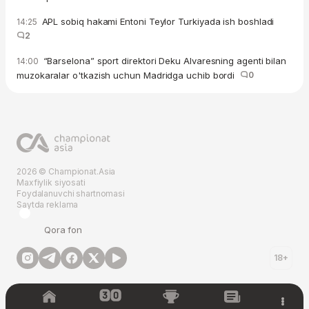
APL sobiq hakami Entoni Teylor Turkiyada ish boshladi
14:25
2
“Barselona” sport direktori Deku Alvaresning agenti bilan
14:00
muzokaralar o'tkazish uchun Madridga uchib bordi
0
2026 © Championat.Asia
Maxfiylik siyosati
Foydalanuvchi shartnomasi
Saytda reklama
Qora fon
18+