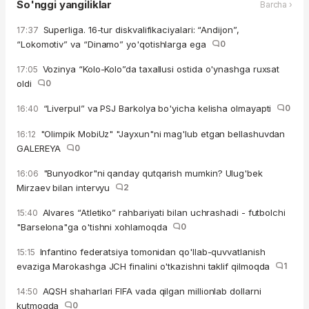
So'nggi yangiliklar
Barcha ›
Superliga. 16-tur diskvalifikaciyalari: “Andijon”,
17:37
“Lokomotiv” va “Dinamo” yo'qotishlarga ega
0
Vozinya “Kolo-Kolo”da taxallusi ostida o'ynashga ruxsat
17:05
oldi
0
“Liverpul” va PSJ Barkolya bo'yicha kelisha olmayapti
0
16:40
"Olimpik MobiUz" "Jayxun"ni mag'lub etgan bellashuvdan
16:12
GALEREYA
0
"Bunyodkor"ni qanday qutqarish mumkin? Ulug'bek
16:06
Mirzaev bilan intervyu
2
Alvares “Atletiko” rahbariyati bilan uchrashadi - futbolchi
15:40
"Barselona"ga o'tishni xohlamoqda
0
Infantino federatsiya tomonidan qo'llab-quvvatlanish
15:15
evaziga Marokashga JCH finalini o'tkazishni taklif qilmoqda
1
AQSH shaharlari FIFA vada qilgan millionlab dollarni
14:50
kutmoqda
0