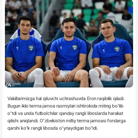
Vakillarimizga hal qiluvchi uchrashuvda Eron raqiblik qiladi.
Bugun ikki terma jamoa rasmiylari ishtirokida miting bo'lib
o'tdi va unda futbolchilar qanday rangli liboslarda harakat
qilishi aniqlandi. O'zbekiston milliy terma jamoasi forslarga
qarshi ko'k rangli libosda o'ynaydigan bo'ldi.