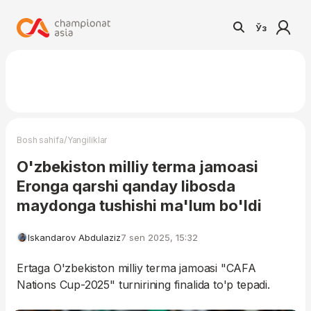
Ўз
/
Bosh sahifa
Yangiliklar
O'zbekiston milliy terma jamoasi
Eronga qarshi qanday libosda
maydonga tushishi ma'lum bo'ldi
Iskandarov Abdulaziz
7 sen 2025, 15:32
Ertaga O'zbekiston milliy terma jamoasi "CAFA
Nations Cup-2025" turnirining finalida to'p tepadi.